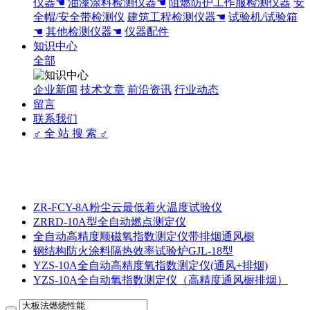
仪器☚
油漆涂料检测仪器☚
阻燃防护工作服检测仪器
安
全帽/安全带检测仪
建筑工程检测仪器☚
试验机/试验箱
☚
其他检测仪器☚
仪器配件
知识中心
全部
企业新闻
技术文章
前沿资讯
行业动态
留言
联系我们
♂ 全 站 搜 索 ♂
ZR-FCY-8A粉尘云最低着火温度试验仪
ZRRD-10A型全自动燃点测定仪
全自动高精度顺磁氧指数测定仪带排烟通风橱
钢结构防火涂料隔热效率试验炉GJL-18型
YZS-10A全自动高精度氧指数测定仪(通风+排烟)
YZS-10A全自动氧指数测定仪（高精度通风橱排烟）