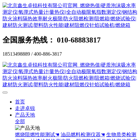
全国服务热线： 010-68883817
18513498889 / 400-886-3817
首页
走进卓锐
产品天地
全部
燃烧阻燃性能测试☚
油品燃料检测仪器☚
生物质类检测