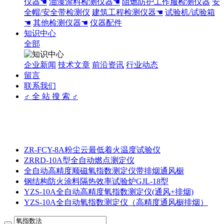
仪器☚
油漆涂料检测仪器☚
阻燃防护工作服检测仪器
安
全帽/安全带检测仪
建筑工程检测仪器☚
试验机/试验箱
☚
其他检测仪器☚
仪器配件
知识中心
全部
企业新闻
技术文章
前沿资讯
行业动态
留言
联系我们
♂ 全 站 搜 索 ♂
ZR-FCY-8A粉尘云最低着火温度试验仪
ZRRD-10A型全自动燃点测定仪
全自动高精度顺磁氧指数测定仪带排烟通风橱
钢结构防火涂料隔热效率试验炉GJL-18型
YZS-10A全自动高精度氧指数测定仪(通风+排烟)
YZS-10A全自动氧指数测定仪（高精度通风橱排烟）