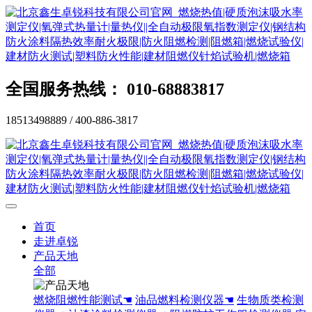
全国服务热线： 010-68883817
18513498889 / 400-886-3817
首页
走进卓锐
产品天地
全部
燃烧阻燃性能测试☚
油品燃料检测仪器☚
生物质类检测