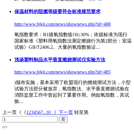
保温材料的阻燃等级要符合标准规范要求
http://www.bjkji.com/news/shownews.php?id=488
氧指数要求：B1级氧指数值OI≥30%；依据标准为现行
国家标准《塑料用
氧指数法
测定燃烧行为第2部分：室温
试验》GB/T2406.2。大量的氧指数验证...
浅谈塑料制品水平垂直燃烧测试仪实验方法
http://www.bjkji.com/news/shownews.php?id=485
)颁布实施，基本采用了欧盟现行的燃烧测试方法，小型
试验方法部分被放弃，
氧指数法
、水平垂直燃烧试验在
消防监督工作中曾起到了重要作用。例如氧指数，其试
验...
上一页《《
1
2
3
4
5
6
7
...9
》》下一页
转至第