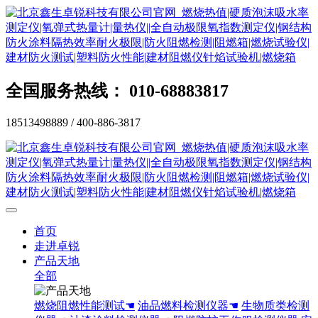
全国服务热线： 010-68883817
18513498889 / 400-886-3817
首页
走进卓锐
产品天地
全部
燃烧阻燃性能测试☚
油品燃料检测仪器☚
生物质类检测