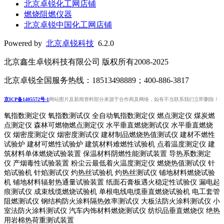
北京卓锐化工网店铺
燃烧阻燃仪器
北京卓锐中国化工网店铺
Powered by
北京卓锐科技
6.2.0
北京鑫生卓锐科技有限公司 版权所有2008-2025
北京卓锐全国服务热线：18513498889；400-886-3817
京ICP备1405572号-1
网站图片及新闻资料部分来源于合作商及网络，如有不当联系我们立即删除！
氧指数测定仪 氧指数测试仪 全自动氧指数测定仪 燃点测定仪 煤炭燃
点测定仪 森林可燃物燃点测定仪 水平垂直燃烧测试仪 水平垂直燃烧
仪 烟密度测定仪 烟密度测试仪 建材制品燃烧热值测试仪 建材不燃性
试验炉 建材可燃性试验炉 建筑材料难燃性试验机 点着温度测定仪 建
筑材料单体燃烧试验装置 保温材料阴燃性能测试装置 导热系数测定
仪 产烟毒性试验装置 粉尘云最低着火温度测定仪 燃烧热值测试仪 针
焰试验机 针焰测试仪 灼热丝试验机 灼热丝测试仪 铺地材料燃烧试验
机 铺地材料辐射热通量试验装置
纸面石膏板遇火稳定性试验仪
漏电起
痕测试仪
成束线缆燃烧试验机
单根电线电缆垂直燃烧试验机
电工套管
阻燃测试仪
钢结构防火涂料隔热效率测试仪 大板法防火涂料测试仪 小
室法防火涂料测试仪 汽车内饰材料燃烧测试仪 纺织品垂直燃烧仪 绝热
用岩棉热荷重测
试装置