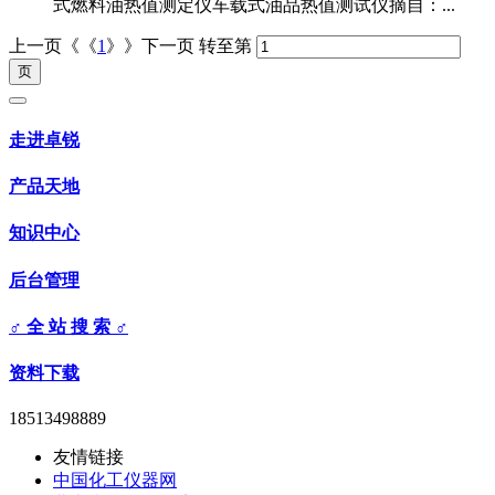
式燃料油热值测定仪车载式油品热值测试仪摘自：...
上一页《《
1
》》下一页
转至第
走进卓锐
产品天地
知识中心
后台管理
♂ 全 站 搜 索 ♂
资料下载
18513498889
友情链接
中国化工仪器网