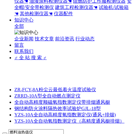
仪器☚
油漆涂料检测仪器☚
阻燃防护工作服检测仪器
安
全帽/安全带检测仪
建筑工程检测仪器☚
试验机/试验箱
☚
其他检测仪器☚
仪器配件
知识中心
全部
企业新闻
技术文章
前沿资讯
行业动态
留言
联系我们
♂ 全 站 搜 索 ♂
ZR-FCY-8A粉尘云最低着火温度试验仪
ZRRD-10A型全自动燃点测定仪
全自动高精度顺磁氧指数测定仪带排烟通风橱
钢结构防火涂料隔热效率试验炉GJL-18型
YZS-10A全自动高精度氧指数测定仪(通风+排烟)
YZS-10A全自动氧指数测定仪（高精度通风橱排烟）