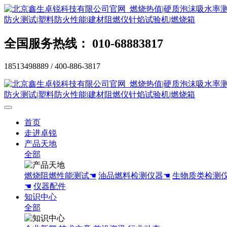
全国服务热线： 010-68883817
18513498889 / 400-886-3817
首页
走进卓锐
产品天地
全部
燃烧阻燃性能测试☚
油品燃料检测仪器☚
生物质类检测
☚
仪器配件
知识中心
全部