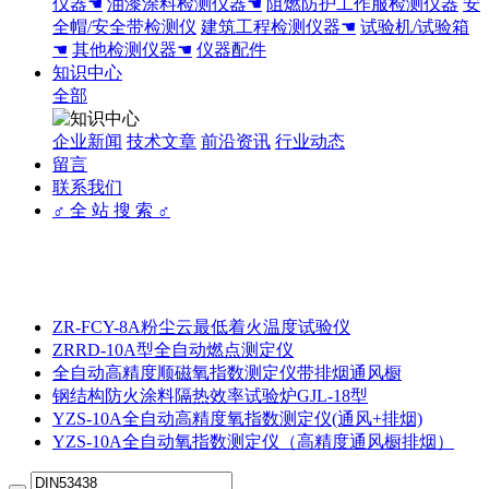
仪器☚
油漆涂料检测仪器☚
阻燃防护工作服检测仪器
安
全帽/安全带检测仪
建筑工程检测仪器☚
试验机/试验箱
☚
其他检测仪器☚
仪器配件
知识中心
全部
企业新闻
技术文章
前沿资讯
行业动态
留言
联系我们
♂ 全 站 搜 索 ♂
ZR-FCY-8A粉尘云最低着火温度试验仪
ZRRD-10A型全自动燃点测定仪
全自动高精度顺磁氧指数测定仪带排烟通风橱
钢结构防火涂料隔热效率试验炉GJL-18型
YZS-10A全自动高精度氧指数测定仪(通风+排烟)
YZS-10A全自动氧指数测定仪（高精度通风橱排烟）