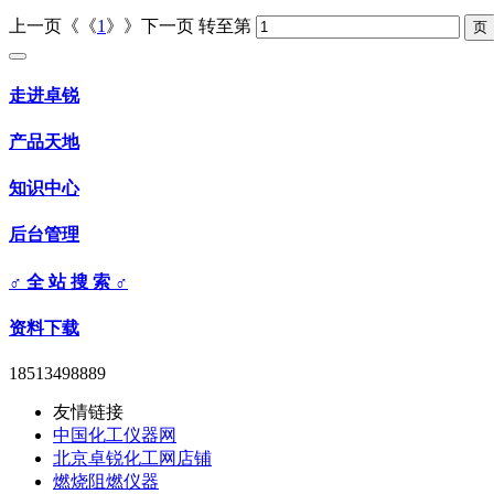
上一页《《
1
》》下一页
转至第
走进卓锐
产品天地
知识中心
后台管理
♂ 全 站 搜 索 ♂
资料下载
18513498889
友情链接
中国化工仪器网
北京卓锐化工网店铺
燃烧阻燃仪器