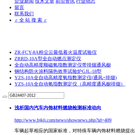
企业新闻
技术文章
前沿资讯
行业动态
留言
联系我们
♂ 全 站 搜 索 ♂
ZR-FCY-8A粉尘云最低着火温度试验仪
ZRRD-10A型全自动燃点测定仪
全自动高精度顺磁氧指数测定仪带排烟通风橱
钢结构防火涂料隔热效率试验炉GJL-18型
YZS-10A全自动高精度氧指数测定仪(通风+排烟)
YZS-10A全自动氧指数测定仪（高精度通风橱排烟）
浅析国内汽车内饰材料燃烧检测标准动向
http://www.bjkji.com/news/shownews.php?id=409
车辆起草相应的国家标准，对特殊车辆内饰材料燃烧提出