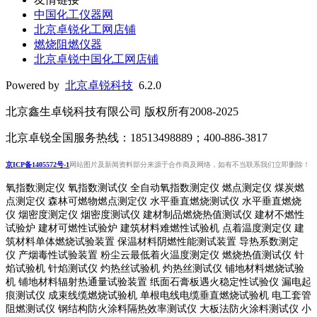
中国化工仪器网
北京卓锐化工网店铺
燃烧阻燃仪器
北京卓锐中国化工网店铺
Powered by
北京卓锐科技
6.2.0
北京鑫生卓锐科技有限公司 版权所有2008-2025
北京卓锐全国服务热线：18513498889；400-886-3817
京ICP备1405572号-1
网站图片及新闻资料部分来源于合作商及网络，如有不当联系我们立即删除！
氧指数测定仪 氧指数测试仪 全自动氧指数测定仪 燃点测定仪 煤炭燃
点测定仪 森林可燃物燃点测定仪 水平垂直燃烧测试仪 水平垂直燃烧
仪 烟密度测定仪 烟密度测试仪 建材制品燃烧热值测试仪 建材不燃性
试验炉 建材可燃性试验炉 建筑材料难燃性试验机 点着温度测定仪 建
筑材料单体燃烧试验装置 保温材料阴燃性能测试装置 导热系数测定
仪 产烟毒性试验装置 粉尘云最低着火温度测定仪 燃烧热值测试仪 针
焰试验机 针焰测试仪 灼热丝试验机 灼热丝测试仪 铺地材料燃烧试验
机 铺地材料辐射热通量试验装置
纸面石膏板遇火稳定性试验仪
漏电起
痕测试仪
成束线缆燃烧试验机
单根电线电缆垂直燃烧试验机
电工套管
阻燃测试仪
钢结构防火涂料隔热效率测试仪 大板法防火涂料测试仪 小