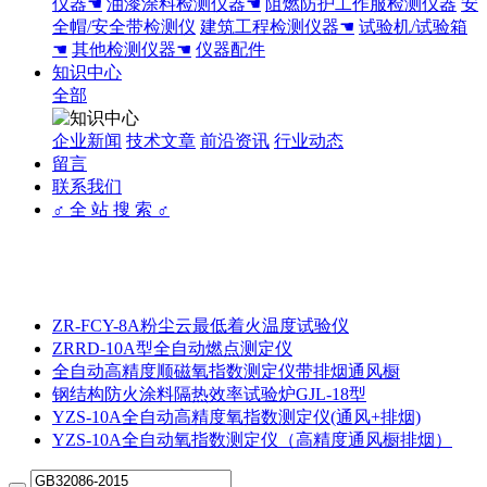
仪器☚
油漆涂料检测仪器☚
阻燃防护工作服检测仪器
安
全帽/安全带检测仪
建筑工程检测仪器☚
试验机/试验箱
☚
其他检测仪器☚
仪器配件
知识中心
全部
企业新闻
技术文章
前沿资讯
行业动态
留言
联系我们
♂ 全 站 搜 索 ♂
ZR-FCY-8A粉尘云最低着火温度试验仪
ZRRD-10A型全自动燃点测定仪
全自动高精度顺磁氧指数测定仪带排烟通风橱
钢结构防火涂料隔热效率试验炉GJL-18型
YZS-10A全自动高精度氧指数测定仪(通风+排烟)
YZS-10A全自动氧指数测定仪（高精度通风橱排烟）