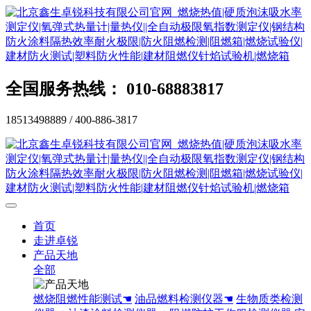
全国服务热线： 010-68883817
18513498889 / 400-886-3817
首页
走进卓锐
产品天地
全部
燃烧阻燃性能测试☚
油品燃料检测仪器☚
生物质类检测