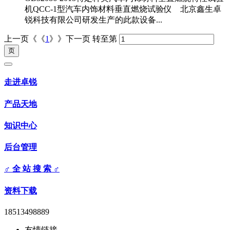
机QCC-1型汽车内饰材料垂直燃烧试验仪 北京鑫生卓
锐科技有限公司研发生产的此款设备...
上一页《《
1
》》下一页
转至第
走进卓锐
产品天地
知识中心
后台管理
♂ 全 站 搜 索 ♂
资料下载
18513498889
友情链接