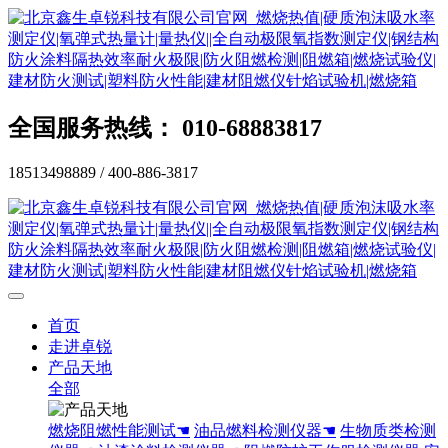
全国服务热线： 010-68883817
18513498889 / 400-886-3817
首页
走进卓锐
产品天地
全部
燃烧阻燃性能测试☚
油品燃料检测仪器☚
生物质类检测