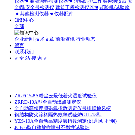
仪器☚
油漆涂料检测仪器☚
阻燃防护工作服检测仪器
安
全帽/安全带检测仪
建筑工程检测仪器☚
试验机/试验箱
☚
其他检测仪器☚
仪器配件
知识中心
全部
企业新闻
技术文章
前沿资讯
行业动态
留言
联系我们
♂ 全 站 搜 索 ♂
ZR-FCY-8A粉尘云最低着火温度试验仪
ZRRD-10A型全自动燃点测定仪
全自动高精度顺磁氧指数测定仪带排烟通风橱
钢结构防火涂料隔热效率试验炉GJL-18型
YZS-10A全自动高精度氧指数测定仪(通风+排烟)
JCB-6型自动放样建材不燃性试验炉