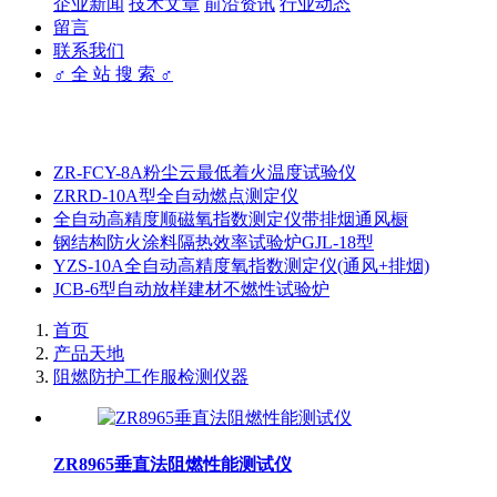
企业新闻
技术文章
前沿资讯
行业动态
留言
联系我们
♂ 全 站 搜 索 ♂
ZR-FCY-8A粉尘云最低着火温度试验仪
ZRRD-10A型全自动燃点测定仪
全自动高精度顺磁氧指数测定仪带排烟通风橱
钢结构防火涂料隔热效率试验炉GJL-18型
YZS-10A全自动高精度氧指数测定仪(通风+排烟)
JCB-6型自动放样建材不燃性试验炉
首页
产品天地
阻燃防护工作服检测仪器
ZR8965垂直法阻燃性能测试仪