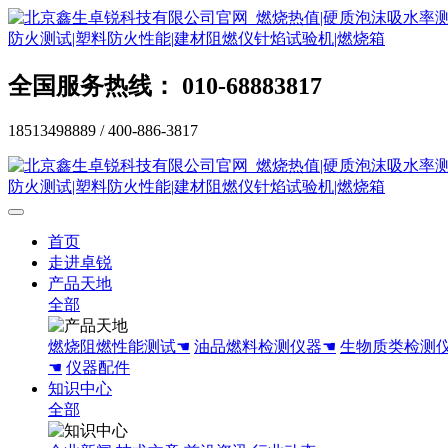
全国服务热线： 010-68883817
18513498889 / 400-886-3817
首页
走进卓锐
产品天地
全部
燃烧阻燃性能测试☚
油品燃料检测仪器☚
生物质类检测
☚
仪器配件
知识中心
全部