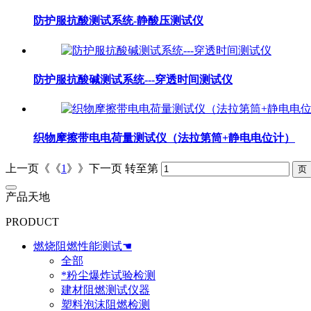
防护服抗酸测试系统-静酸压测试仪
防护服抗酸碱测试系统---穿透时间测试仪
织物摩擦带电电荷量测试仪（法拉第筒+静电电位计）
上一页《《
1
》》下一页
转至第
产品天地
PRODUCT
燃烧阻燃性能测试☚
全部
*粉尘爆炸试验检测
建材阻燃测试仪器
塑料泡沫阻燃检测