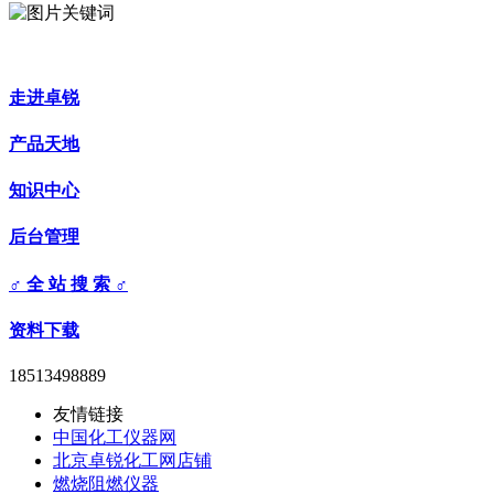
走进卓锐
产品天地
知识中心
后台管理
♂ 全 站 搜 索 ♂
资料下载
18513498889
友情链接
中国化工仪器网
北京卓锐化工网店铺
燃烧阻燃仪器