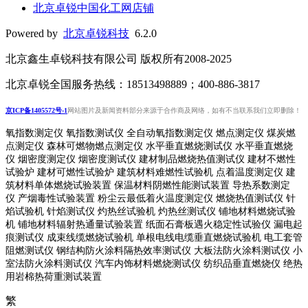
北京卓锐中国化工网店铺
Powered by
北京卓锐科技
6.2.0
北京鑫生卓锐科技有限公司 版权所有2008-2025
北京卓锐全国服务热线：18513498889；400-886-3817
京ICP备1405572号-1
网站图片及新闻资料部分来源于合作商及网络，如有不当联系我们立即删除！
氧指数测定仪 氧指数测试仪 全自动氧指数测定仪 燃点测定仪 煤炭燃
点测定仪 森林可燃物燃点测定仪 水平垂直燃烧测试仪 水平垂直燃烧
仪 烟密度测定仪 烟密度测试仪 建材制品燃烧热值测试仪 建材不燃性
试验炉 建材可燃性试验炉 建筑材料难燃性试验机 点着温度测定仪 建
筑材料单体燃烧试验装置 保温材料阴燃性能测试装置 导热系数测定
仪 产烟毒性试验装置 粉尘云最低着火温度测定仪 燃烧热值测试仪 针
焰试验机 针焰测试仪 灼热丝试验机 灼热丝测试仪 铺地材料燃烧试验
机 铺地材料辐射热通量试验装置
纸面石膏板遇火稳定性试验仪
漏电起
痕测试仪
成束线缆燃烧试验机
单根电线电缆垂直燃烧试验机
电工套管
阻燃测试仪
钢结构防火涂料隔热效率测试仪 大板法防火涂料测试仪 小
室法防火涂料测试仪 汽车内饰材料燃烧测试仪 纺织品垂直燃烧仪 绝热
用岩棉热荷重测
试装置
繁