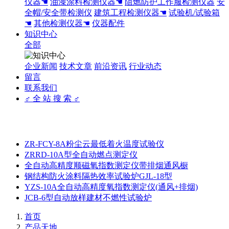
仪器☚
油漆涂料检测仪器☚
阻燃防护工作服检测仪器
安
全帽/安全带检测仪
建筑工程检测仪器☚
试验机/试验箱
☚
其他检测仪器☚
仪器配件
知识中心
全部
企业新闻
技术文章
前沿资讯
行业动态
留言
联系我们
♂ 全 站 搜 索 ♂
ZR-FCY-8A粉尘云最低着火温度试验仪
ZRRD-10A型全自动燃点测定仪
全自动高精度顺磁氧指数测定仪带排烟通风橱
钢结构防火涂料隔热效率试验炉GJL-18型
YZS-10A全自动高精度氧指数测定仪(通风+排烟)
JCB-6型自动放样建材不燃性试验炉
首页
产品天地