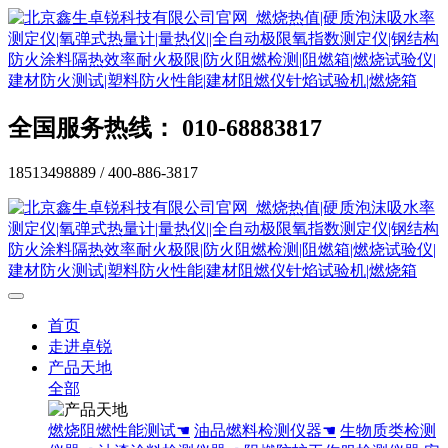
全国服务热线： 010-68883817
18513498889 / 400-886-3817
首页
走进卓锐
产品天地
全部
燃烧阻燃性能测试☚
油品燃料检测仪器☚
生物质类检测