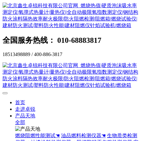
全国服务热线： 010-68883817
18513498889 / 400-886-3817
首页
走进卓锐
产品天地
全部
燃烧阻燃性能测试☚
油品燃料检测仪器☚
生物质类检测