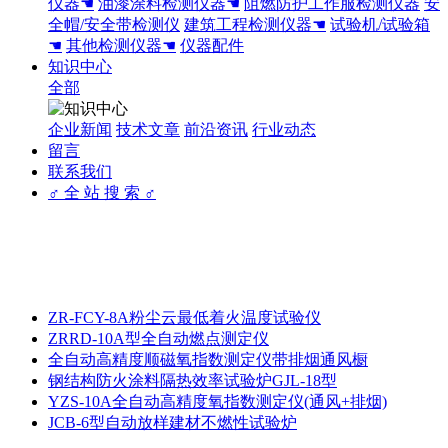
仪器☚
油漆涂料检测仪器☚
阻燃防护工作服检测仪器
安
全帽/安全带检测仪
建筑工程检测仪器☚
试验机/试验箱
☚
其他检测仪器☚
仪器配件
知识中心
全部
企业新闻
技术文章
前沿资讯
行业动态
留言
联系我们
♂ 全 站 搜 索 ♂
ZR-FCY-8A粉尘云最低着火温度试验仪
ZRRD-10A型全自动燃点测定仪
全自动高精度顺磁氧指数测定仪带排烟通风橱
钢结构防火涂料隔热效率试验炉GJL-18型
YZS-10A全自动高精度氧指数测定仪(通风+排烟)
JCB-6型自动放样建材不燃性试验炉