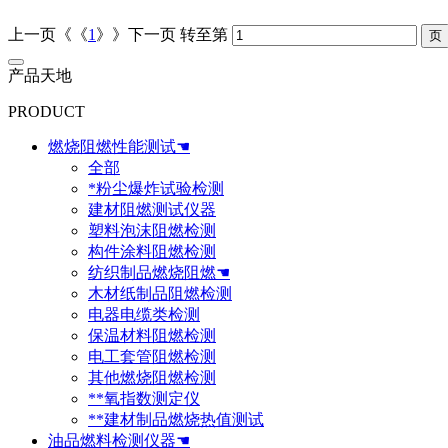
上一页《《
1
》》下一页
转至第
产品天地
PRODUCT
燃烧阻燃性能测试☚
全部
*粉尘爆炸试验检测
建材阻燃测试仪器
塑料泡沫阻燃检测
构件涂料阻燃检测
纺织制品燃烧阻燃☚
木材纸制品阻燃检测
电器电缆类检测
保温材料阻燃检测
电工套管阻燃检测
其他燃烧阻燃检测
**氧指数测定仪
**建材制品燃烧热值测试
油品燃料检测仪器☚