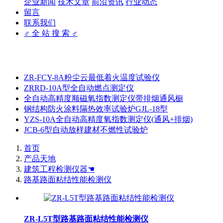
企业新闻
技术文章
前沿资讯
行业动态
留言
联系我们
♂ 全 站 搜 索 ♂
ZR-FCY-8A粉尘云最低着火温度试验仪
ZRRD-10A型全自动燃点测定仪
全自动高精度顺磁氧指数测定仪带排烟通风橱
钢结构防火涂料隔热效率试验炉GJL-18型
YZS-10A全自动高精度氧指数测定仪(通风+排烟)
JCB-6型自动放样建材不燃性试验炉
首页
产品天地
建筑工程检测仪器☚
路基路面粘结性能检测仪
ZR-L5T型路基路面粘结性能检测仪