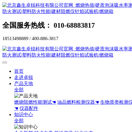
全国服务热线： 010-68883817
18513498889 / 400-886-3817
首页
走进卓锐
产品天地
全部
燃烧阻燃性能测试☚
油品燃料检测仪器☚
生物质类检测
☚
仪器配件
知识中心
全部