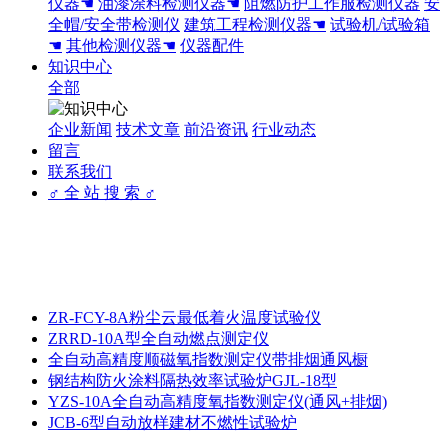
仪器☚
油漆涂料检测仪器☚
阻燃防护工作服检测仪器
安
全帽/安全带检测仪
建筑工程检测仪器☚
试验机/试验箱
☚
其他检测仪器☚
仪器配件
知识中心
全部
企业新闻
技术文章
前沿资讯
行业动态
留言
联系我们
♂ 全 站 搜 索 ♂
ZR-FCY-8A粉尘云最低着火温度试验仪
ZRRD-10A型全自动燃点测定仪
全自动高精度顺磁氧指数测定仪带排烟通风橱
钢结构防火涂料隔热效率试验炉GJL-18型
YZS-10A全自动高精度氧指数测定仪(通风+排烟)
JCB-6型自动放样建材不燃性试验炉