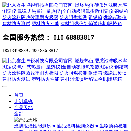
全国服务热线： 010-68883817
18513498889 / 400-886-3817
首页
走进卓锐
产品天地
全部
燃烧阻燃性能测试☚
油品燃料检测仪器☚
生物质类检测