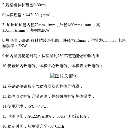
5.观察镜伸长范围0-30cm。
6.试样规格：Φ45×50（mm）。
7. 加热炉炉管内径75mm±1mm，外径Φ90mm±1mm， 高
150mm±1mm，功率约2KW
8.热电偶：镍铬-镍硅铠装热电偶，外径为1.5mm，丝径为0.3mm，电热
丝功率：2KW
9.炉内温度稳定时间：从室温到750℃稳定能做试验约1h
10.安置炉内热电偶、试样中心热电偶、试样表面热电偶；
12.不锈钢倒锥形空气稳流器及圆柱体导流罩；
13.软件自动控制升温速率，并分阶段控制炉体温度；
14.使用环境：-5℃—40℃。
15.电源电压：AC220V±10%， 50Hz，电流≤10A；
16.稳定时间：从室温升至750°C≤1h；