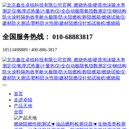
全国服务热线： 010-68883817
18513498889 / 400-886-3817
首页
走进卓锐
产品天地
全部
燃烧阻燃性能测试☚
油品燃料检测仪器☚
生物质类检测