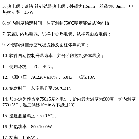
5. 热电偶：镍铬-镍硅铠装热电偶，外径为1.5mm，丝径为0.3mm，电
热丝功率：2KW
6. 炉内温度稳定时间：从室温到750℃稳定能做试验约1h
7. 安置炉内热电偶、试样中心热电偶、试样表面热电偶；
9. 不锈钢倒锥形空气稳流器及圆柱体导流罩；
10. 软件自动控制升温速率，并分阶段控制炉体温度；
11. 使用环境：-5℃—40℃。
12. 电源电压：AC220V±10%， 50Hz，电流≤10A；
13. 稳定时间：从室温升至750°C≤1h；
14. 加热源为预热至750±5度的电炉，炉内最大温度为900度，炉内温度
750±5°C，温度漂移10min内不超过2℃
15. 温度测量精度：≤±0.5℃。
16. 加热功率：800-1000W；
17. 功率：1.5KW；