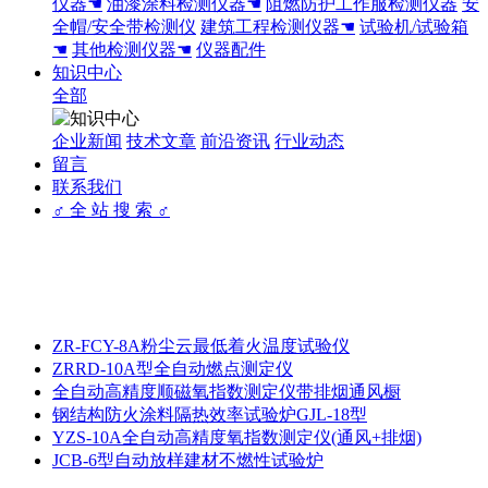
仪器☚
油漆涂料检测仪器☚
阻燃防护工作服检测仪器
安
全帽/安全带检测仪
建筑工程检测仪器☚
试验机/试验箱
☚
其他检测仪器☚
仪器配件
知识中心
全部
企业新闻
技术文章
前沿资讯
行业动态
留言
联系我们
♂ 全 站 搜 索 ♂
ZR-FCY-8A粉尘云最低着火温度试验仪
ZRRD-10A型全自动燃点测定仪
全自动高精度顺磁氧指数测定仪带排烟通风橱
钢结构防火涂料隔热效率试验炉GJL-18型
YZS-10A全自动高精度氧指数测定仪(通风+排烟)
JCB-6型自动放样建材不燃性试验炉