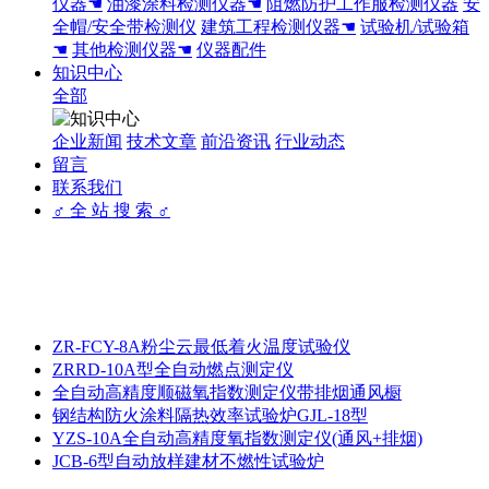
仪器☚
油漆涂料检测仪器☚
阻燃防护工作服检测仪器
安
全帽/安全带检测仪
建筑工程检测仪器☚
试验机/试验箱
☚
其他检测仪器☚
仪器配件
知识中心
全部
企业新闻
技术文章
前沿资讯
行业动态
留言
联系我们
♂ 全 站 搜 索 ♂
ZR-FCY-8A粉尘云最低着火温度试验仪
ZRRD-10A型全自动燃点测定仪
全自动高精度顺磁氧指数测定仪带排烟通风橱
钢结构防火涂料隔热效率试验炉GJL-18型
YZS-10A全自动高精度氧指数测定仪(通风+排烟)
JCB-6型自动放样建材不燃性试验炉