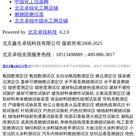
中国化工仪器网
北京卓锐化工网店铺
燃烧阻燃仪器
北京卓锐中国化工网店铺
Powered by
北京卓锐科技
6.2.0
北京鑫生卓锐科技有限公司 版权所有2008-2025
北京卓锐全国服务热线：18513498889；400-886-3817
京ICP备1405572号-1
网站图片及新闻资料部分来源于合作商及网络，如有不当联系我们立即删除！
氧指数测定仪 氧指数测试仪 全自动氧指数测定仪 燃点测定仪 煤炭燃
点测定仪 森林可燃物燃点测定仪 水平垂直燃烧测试仪 水平垂直燃烧
仪 烟密度测定仪 烟密度测试仪 建材制品燃烧热值测试仪 建材不燃性
试验炉 建材可燃性试验炉 建筑材料难燃性试验机 点着温度测定仪 建
筑材料单体燃烧试验装置 保温材料阴燃性能测试装置 导热系数测定
仪 产烟毒性试验装置 粉尘云最低着火温度测定仪 燃烧热值测试仪 针
焰试验机 针焰测试仪 灼热丝试验机 灼热丝测试仪 铺地材料燃烧试验
机 铺地材料辐射热通量试验装置
纸面石膏板遇火稳定性试验仪
漏电起
痕测试仪
成束线缆燃烧试验机
单根电线电缆垂直燃烧试验机
电工套管
阻燃测试仪
钢结构防火涂料隔热效率测试仪 大板法防火涂料测试仪 小
室法防火涂料测试仪 汽车内饰材料燃烧测试仪 纺织品垂直燃烧仪 绝热