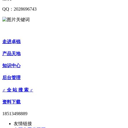
QQ：2028696743
走进卓锐
产品天地
知识中心
后台管理
♂ 全 站 搜 索 ♂
资料下载
18513498889
友情链接