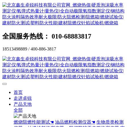
全国服务热线： 010-68883817
18513498889 / 400-886-3817
首页
走进卓锐
产品天地
全部
燃烧阻燃性能测试☚
油品燃料检测仪器☚
生物质类检测