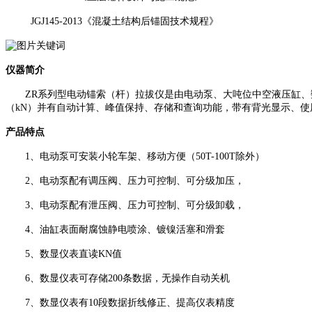
JGJ145-2013《混凝土结构后锚固技术规程》
仪器简介
ZR
系列型电动锚索（杆）拉拔仪是由电动泵、大吨位中空液压缸、
（kN）并有自动计算、峰值保持、存储和查询功能，带有背光显示、使
产品特点
1、电动泵可安装小轮车架、移动方便（50T-100T除外）
2、电动泵配有调压阀、压力可控制、可分级加压，
3、电动泵配有泄压阀、压力可控制、可分级卸载，
4、油缸表面耐腐蚀静电喷涂、镀镍活塞和滑套
5、数显仪表直读KN值
6、数显仪表可存储200条数据，无操作自动关机
7、数显仪表有10段数据折线修正、提高仪表精度