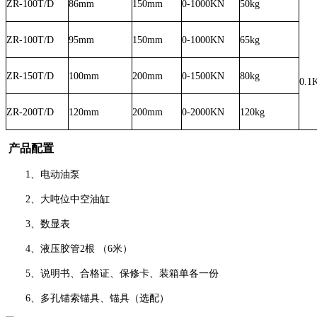
ZR
-100T/D
86mm
150mm
0-1000KN
50kg
ZR
-100T/D
95mm
150mm
0-1000KN
65kg
ZR
-150T/D
100mm
200mm
0-1500KN
80kg
0.1
ZR
-200T/D
120mm
200mm
0-2000KN
120kg
产品配置
1、电动油泵
2、大吨位中空油缸
3、数显表
4、液压胶管2根 （6米）
5、说明书、合格证、保修卡、装箱单各一份
6、多孔锚索锚具、锚具（选配）