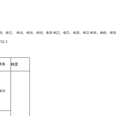
 Φ14、Φ16、Φ18、Φ20 Φ22、Φ25、Φ28、Φ32 Φ36、Φ40、Φ50
/32-3
辨率
精度
1KN