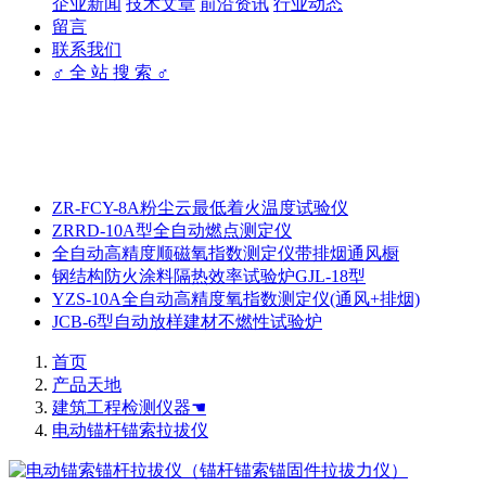
企业新闻
技术文章
前沿资讯
行业动态
留言
联系我们
♂ 全 站 搜 索 ♂
ZR-FCY-8A粉尘云最低着火温度试验仪
ZRRD-10A型全自动燃点测定仪
全自动高精度顺磁氧指数测定仪带排烟通风橱
钢结构防火涂料隔热效率试验炉GJL-18型
YZS-10A全自动高精度氧指数测定仪(通风+排烟)
JCB-6型自动放样建材不燃性试验炉
首页
产品天地
建筑工程检测仪器☚
电动锚杆锚索拉拔仪