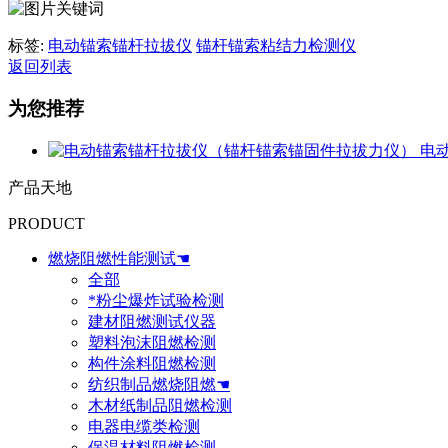
标签:
电动锚索锚杆拉拔仪
锚杆锚索粘结力检测仪
返回列表
为您推荐
电
产品天地
PRODUCT
燃烧阻燃性能测试☚
全部
*粉尘爆炸试验检测
建材阻燃测试仪器
塑料泡沫阻燃检测
构件涂料阻燃检测
纺织制品燃烧阻燃☚
木材纸制品阻燃检测
电器电缆类检测
保温材料阻燃检测