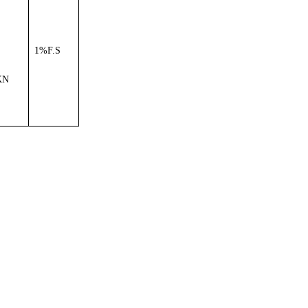
1%F.S
KN