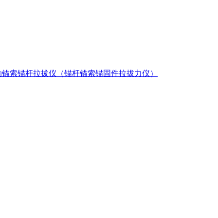
动锚索锚杆拉拔仪（锚杆锚索锚固件拉拔力仪）