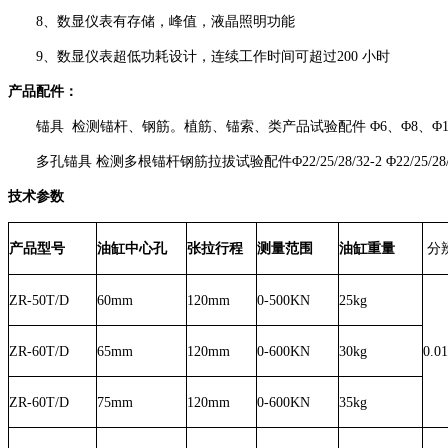
8、数显仪表有存储，峰值，液晶照明功能
9、数显仪表超低功耗设计，连续工作时间可超过200 小时
产品配件：
锚具
检测锚杆、钢筋。植筋、锚索、类产品试验配件 Φ6、Φ8、Φ10、Φ12、
多孔锚具
检测多根锚杆钢筋拉拔试验配件
Φ22/25/28/32-2 Φ22/25/28
技术参数
产品型号
油缸中心孔
张拉行程
测量范围
油缸重量
分
ZR
-50T/D
60mm
120mm
0-500KN
25kg
ZR
-60T/D
65mm
120mm
0-600KN
30kg
0.0
ZR
-60T/D
75mm
120mm
0-600KN
35kg