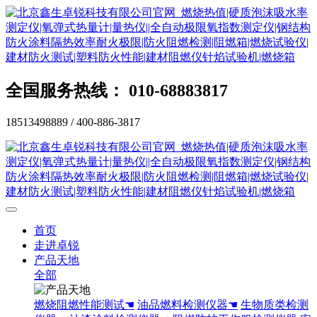
全国服务热线： 010-68883817
18513498889 / 400-886-3817
首页
走进卓锐
产品天地
全部
燃烧阻燃性能测试☚
油品燃料检测仪器☚
生物质类检测