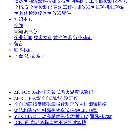
仪器☚
油漆涂料检测仪器☚
阻燃防护工作服检测仪器
安
全帽/安全带检测仪
建筑工程检测仪器☚
试验机/试验箱
☚
其他检测仪器☚
仪器配件
知识中心
全部
企业新闻
技术文章
前沿资讯
行业动态
留言
联系我们
♂ 全 站 搜 索 ♂
ZR-FCY-8A粉尘云最低着火温度试验仪
ZRRD-10A型全自动燃点测定仪
全自动高精度顺磁氧指数测定仪带排烟通风橱
钢结构防火涂料隔热效率试验炉GJL-18型
YZS-10A全自动高精度氧指数测定仪(通风+排烟)
JCB-6型自动放样建材不燃性试验炉