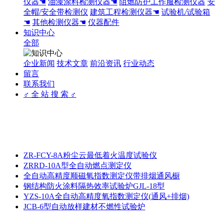
仪器☚
油漆涂料检测仪器☚
阻燃防护工作服检测仪器
安
全帽/安全带检测仪
建筑工程检测仪器☚
试验机/试验箱
☚
其他检测仪器☚
仪器配件
知识中心
全部
企业新闻
技术文章
前沿资讯
行业动态
留言
联系我们
♂ 全 站 搜 索 ♂
ZR-FCY-8A粉尘云最低着火温度试验仪
ZRRD-10A型全自动燃点测定仪
全自动高精度顺磁氧指数测定仪带排烟通风橱
钢结构防火涂料隔热效率试验炉GJL-18型
YZS-10A全自动高精度氧指数测定仪(通风+排烟)
JCB-6型自动放样建材不燃性试验炉