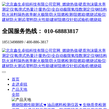
全国服务热线： 010-68883817
18513498889 / 400-886-3817
首页
走进卓锐
产品天地
全部
燃烧阻燃性能测试☚
油品燃料检测仪器☚
生物质类检测