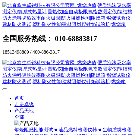
全国服务热线： 010-68883817
18513498889 / 400-886-3817
首页
走进卓锐
产品天地
全部
燃烧阻燃性能测试☚
油品燃料检测仪器☚
生物质类检测