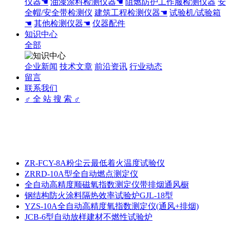
仪器☚
油漆涂料检测仪器☚
阻燃防护工作服检测仪器
安
全帽/安全带检测仪
建筑工程检测仪器☚
试验机/试验箱
☚
其他检测仪器☚
仪器配件
知识中心
全部
企业新闻
技术文章
前沿资讯
行业动态
留言
联系我们
♂ 全 站 搜 索 ♂
ZR-FCY-8A粉尘云最低着火温度试验仪
ZRRD-10A型全自动燃点测定仪
全自动高精度顺磁氧指数测定仪带排烟通风橱
钢结构防火涂料隔热效率试验炉GJL-18型
YZS-10A全自动高精度氧指数测定仪(通风+排烟)
JCB-6型自动放样建材不燃性试验炉