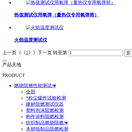
热值测试仪用氧弹（量热仪专用氧弹筒）
火焰温度测试仪
上一页《《
1
》》下一页
转至第
产品天地
PRODUCT
燃烧阻燃性能测试☚
全部
*粉尘爆炸试验检测
建材阻燃测试仪器
塑料泡沫阻燃检测
构件涂料阻燃检测
纺织制品燃烧阻燃☚
木材纸制品阻燃检测