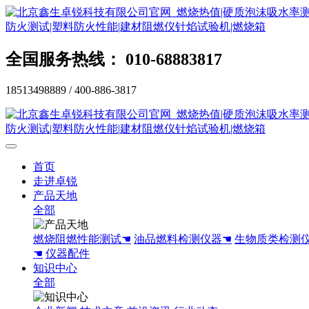
全国服务热线： 010-68883817
18513498889 / 400-886-3817
首页
走进卓锐
产品天地
全部
燃烧阻燃性能测试☚
油品燃料检测仪器☚
生物质类检测
☚
仪器配件
知识中心
全部