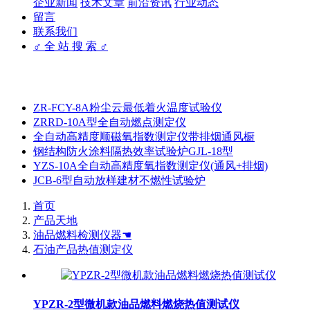
企业新闻
技术文章
前沿资讯
行业动态
留言
联系我们
♂ 全 站 搜 索 ♂
ZR-FCY-8A粉尘云最低着火温度试验仪
ZRRD-10A型全自动燃点测定仪
全自动高精度顺磁氧指数测定仪带排烟通风橱
钢结构防火涂料隔热效率试验炉GJL-18型
YZS-10A全自动高精度氧指数测定仪(通风+排烟)
JCB-6型自动放样建材不燃性试验炉
首页
产品天地
油品燃料检测仪器☚
石油产品热值测定仪
YPZR-2型微机款油品燃料燃烧热值测试仪