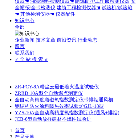
仪器☚
油漆涂料检测仪器☚
阻燃防护工作服检测仪器
安
全帽/安全带检测仪
建筑工程检测仪器☚
试验机/试验箱
☚
其他检测仪器☚
仪器配件
知识中心
全部
企业新闻
技术文章
前沿资讯
行业动态
留言
联系我们
♂ 全 站 搜 索 ♂
ZR-FCY-8A粉尘云最低着火温度试验仪
ZRRD-10A型全自动燃点测定仪
全自动高精度顺磁氧指数测定仪带排烟通风橱
钢结构防火涂料隔热效率试验炉GJL-18型
YZS-10A全自动高精度氧指数测定仪(通风+排烟)
JCB-6型自动放样建材不燃性试验炉
首页
产品天地