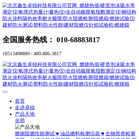
全国服务热线： 010-68883817
18513498889 / 400-886-3817
首页
走进卓锐
产品天地
全部
燃烧阻燃性能测试☚
油品燃料检测仪器☚
生物质类检测