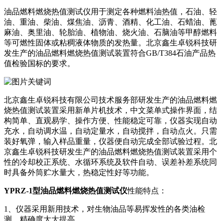
油品燃料燃烧热值测试仪用于测定各种燃料油热值，石油、轻
油、重油、柴油、煤焦油、沥青、酒精、化工油、石蜡油、蓖
麻油、奥里油、轮胎油、植物油、烧火油、石脑油等甲醇燃料
等可燃性固体或粘稠液体物质的发热量。北京鑫生卓锐科技研
发生产的油品燃料燃烧热值测试装置符合GB/T384石油产品热
值检验国标的要求。
北京鑫生卓锐科技有限公司技术服务部研发生产的油品燃料燃
烧热值测试装置采用新单片机技术，中文菜单式操作界面，结
构简单、直观易学、操作方便、性能稳定可靠，仪器实现自动
充水，自动调水温，自动定量水，自动搅拌，自动点火。只需
装好氧弹，输入样品重量，仪器便自动完成全部试验过程。北
京鑫生卓锐科技研发生产的油品燃料燃烧热值测试装置采用个
性的冷却校正系统、水循环系统及软件自动、误差补差系统同
时具备外筒贮水量大，热稳定性好等功能。
YPRZ-1型油品燃料燃烧热值测试仪
性能特点：
1、仪器采用新用技术，对生物油品等易挥发性的各类油检
测，精确度大大提高。