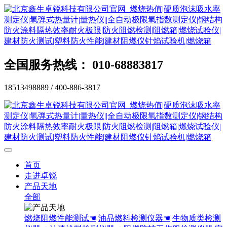
全国服务热线： 010-68883817
18513498889 / 400-886-3817
首页
走进卓锐
产品天地
全部
燃烧阻燃性能测试☚
油品燃料检测仪器☚
生物质类检测