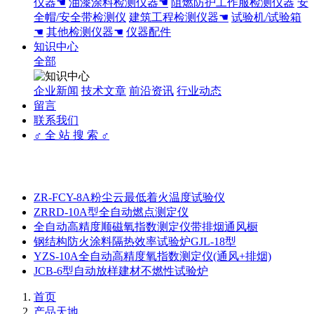
仪器☚
油漆涂料检测仪器☚
阻燃防护工作服检测仪器
安
全帽/安全带检测仪
建筑工程检测仪器☚
试验机/试验箱
☚
其他检测仪器☚
仪器配件
知识中心
全部
企业新闻
技术文章
前沿资讯
行业动态
留言
联系我们
♂ 全 站 搜 索 ♂
ZR-FCY-8A粉尘云最低着火温度试验仪
ZRRD-10A型全自动燃点测定仪
全自动高精度顺磁氧指数测定仪带排烟通风橱
钢结构防火涂料隔热效率试验炉GJL-18型
YZS-10A全自动高精度氧指数测定仪(通风+排烟)
JCB-6型自动放样建材不燃性试验炉
首页
产品天地