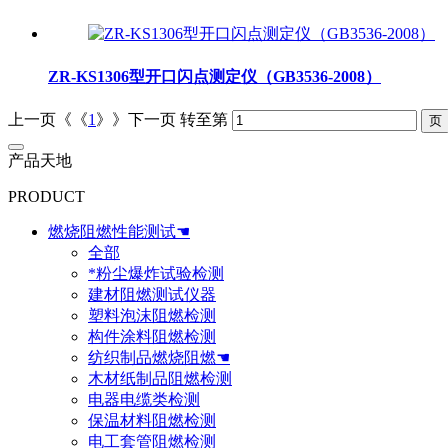
ZR-KS1306型开口闪点测定仪（GB3536-2008）
上一页《《
1
》》下一页
转至第
产品天地
PRODUCT
燃烧阻燃性能测试☚
全部
*粉尘爆炸试验检测
建材阻燃测试仪器
塑料泡沫阻燃检测
构件涂料阻燃检测
纺织制品燃烧阻燃☚
木材纸制品阻燃检测
电器电缆类检测
保温材料阻燃检测
电工套管阻燃检测