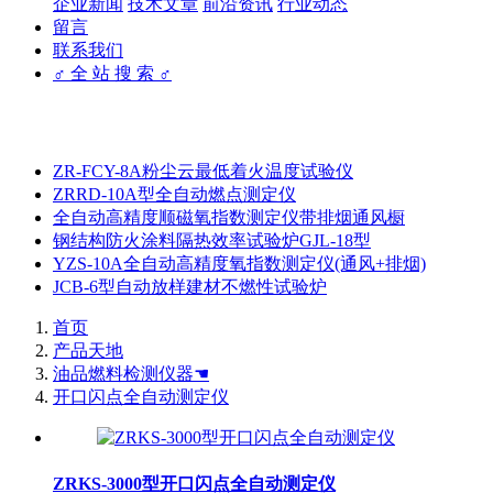
企业新闻
技术文章
前沿资讯
行业动态
留言
联系我们
♂ 全 站 搜 索 ♂
ZR-FCY-8A粉尘云最低着火温度试验仪
ZRRD-10A型全自动燃点测定仪
全自动高精度顺磁氧指数测定仪带排烟通风橱
钢结构防火涂料隔热效率试验炉GJL-18型
YZS-10A全自动高精度氧指数测定仪(通风+排烟)
JCB-6型自动放样建材不燃性试验炉
首页
产品天地
油品燃料检测仪器☚
开口闪点全自动测定仪
ZRKS-3000型开口闪点全自动测定仪