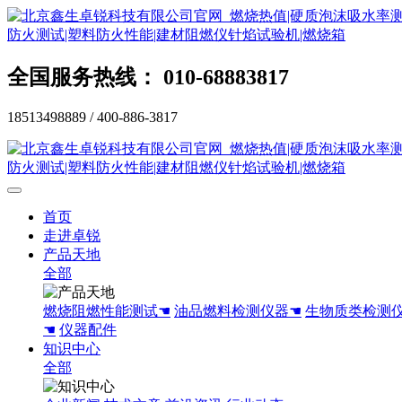
全国服务热线： 010-68883817
18513498889 / 400-886-3817
首页
走进卓锐
产品天地
全部
燃烧阻燃性能测试☚
油品燃料检测仪器☚
生物质类检测
☚
仪器配件
知识中心
全部