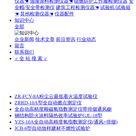
仪器☚
油漆涂料检测仪器☚
阻燃防护工作服检测仪器
安
全帽/安全带检测仪
建筑工程检测仪器☚
试验机/试验箱
☚
其他检测仪器☚
仪器配件
知识中心
全部
企业新闻
技术文章
前沿资讯
行业动态
留言
联系我们
♂ 全 站 搜 索 ♂
ZR-FCY-8A粉尘云最低着火温度试验仪
ZRRD-10A型全自动燃点测定仪
全自动高精度顺磁氧指数测定仪带排烟通风橱
钢结构防火涂料隔热效率试验炉GJL-18型
YZS-10A全自动高精度氧指数测定仪(通风+排烟)
JCB-6型自动放样建材不燃性试验炉