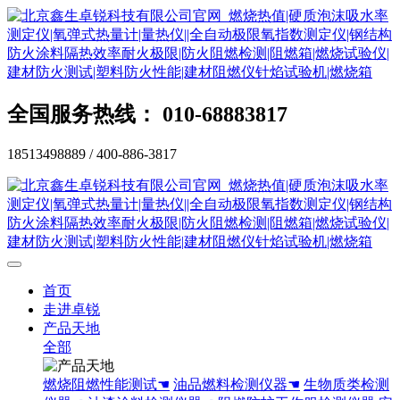
全国服务热线： 010-68883817
18513498889 / 400-886-3817
首页
走进卓锐
产品天地
全部
燃烧阻燃性能测试☚
油品燃料检测仪器☚
生物质类检测