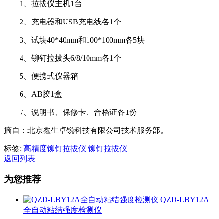
1、拉拔仪主机1台
2、充电器和USB充电线各1个
3、试块40*40mm和100*100mm各5块
4、铆钉拉拔头6/8/10mm各1个
5、便携式仪器箱
6、AB胶1盒
7、说明书、保修卡、合格证各1份
摘自：北京鑫生卓锐科技有限公司技术服务部。
标签:
高精度铆钉拉拔仪
铆钉拉拔仪
返回列表
为您推荐
QZD-LBY12A
全自动粘结强度检测仪