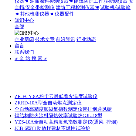
仪器☚
油漆涂料检测仪器☚
阻燃防护工作服检测仪器
安
全帽/安全带检测仪
建筑工程检测仪器☚
试验机/试验箱
☚
其他检测仪器☚
仪器配件
知识中心
全部
企业新闻
技术文章
前沿资讯
行业动态
留言
联系我们
♂ 全 站 搜 索 ♂
ZR-FCY-8A粉尘云最低着火温度试验仪
ZRRD-10A型全自动燃点测定仪
全自动高精度顺磁氧指数测定仪带排烟通风橱
钢结构防火涂料隔热效率试验炉GJL-18型
YZS-10A全自动高精度氧指数测定仪(通风+排烟)
JCB-6型自动放样建材不燃性试验炉