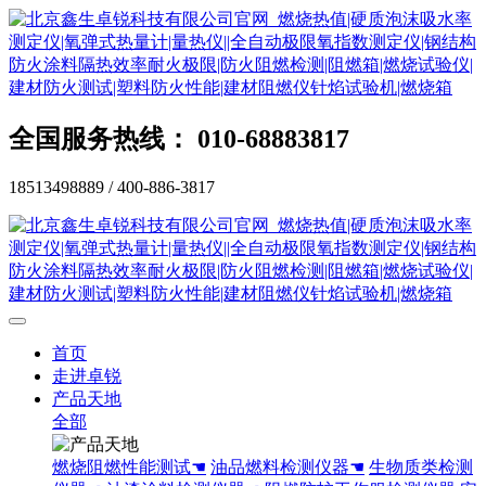
全国服务热线： 010-68883817
18513498889 / 400-886-3817
首页
走进卓锐
产品天地
全部
燃烧阻燃性能测试☚
油品燃料检测仪器☚
生物质类检测