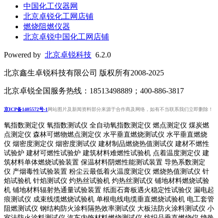
中国化工仪器网
北京卓锐化工网店铺
燃烧阻燃仪器
北京卓锐中国化工网店铺
Powered by
北京卓锐科技
6.2.0
北京鑫生卓锐科技有限公司 版权所有2008-2025
北京卓锐全国服务热线：18513498889；400-886-3817
京ICP备1405572号-1
网站图片及新闻资料部分来源于合作商及网络，如有不当联系我们立即删除！
氧指数测定仪 氧指数测试仪 全自动氧指数测定仪 燃点测定仪 煤炭燃
点测定仪 森林可燃物燃点测定仪 水平垂直燃烧测试仪 水平垂直燃烧
仪 烟密度测定仪 烟密度测试仪 建材制品燃烧热值测试仪 建材不燃性
试验炉 建材可燃性试验炉 建筑材料难燃性试验机 点着温度测定仪 建
筑材料单体燃烧试验装置 保温材料阴燃性能测试装置 导热系数测定
仪 产烟毒性试验装置 粉尘云最低着火温度测定仪 燃烧热值测试仪 针
焰试验机 针焰测试仪 灼热丝试验机 灼热丝测试仪 铺地材料燃烧试验
机 铺地材料辐射热通量试验装置
纸面石膏板遇火稳定性试验仪
漏电起
痕测试仪
成束线缆燃烧试验机
单根电线电缆垂直燃烧试验机
电工套管
阻燃测试仪
钢结构防火涂料隔热效率测试仪 大板法防火涂料测试仪 小
室法防火涂料测试仪 汽车内饰材料燃烧测试仪 纺织品垂直燃烧仪 绝热