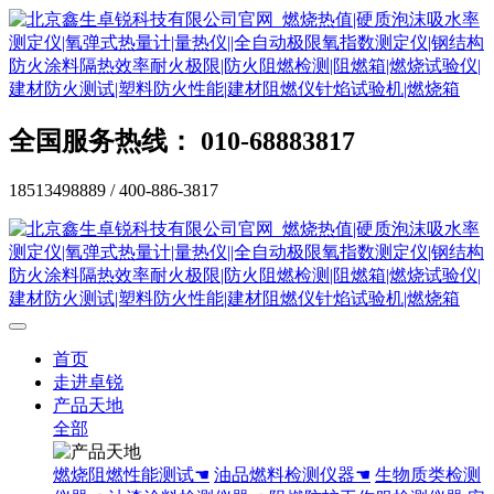
全国服务热线： 010-68883817
18513498889 / 400-886-3817
首页
走进卓锐
产品天地
全部
燃烧阻燃性能测试☚
油品燃料检测仪器☚
生物质类检测