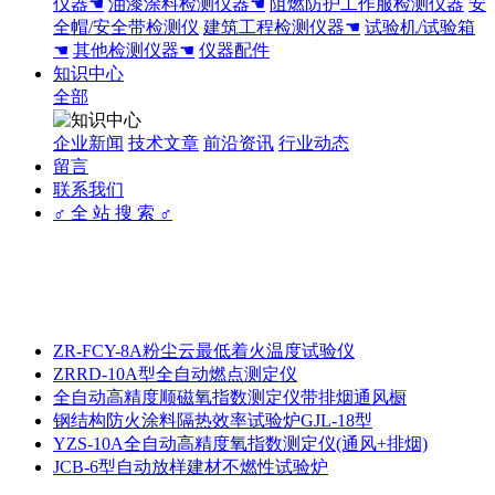
仪器☚
油漆涂料检测仪器☚
阻燃防护工作服检测仪器
安
全帽/安全带检测仪
建筑工程检测仪器☚
试验机/试验箱
☚
其他检测仪器☚
仪器配件
知识中心
全部
企业新闻
技术文章
前沿资讯
行业动态
留言
联系我们
♂ 全 站 搜 索 ♂
ZR-FCY-8A粉尘云最低着火温度试验仪
ZRRD-10A型全自动燃点测定仪
全自动高精度顺磁氧指数测定仪带排烟通风橱
钢结构防火涂料隔热效率试验炉GJL-18型
YZS-10A全自动高精度氧指数测定仪(通风+排烟)
JCB-6型自动放样建材不燃性试验炉