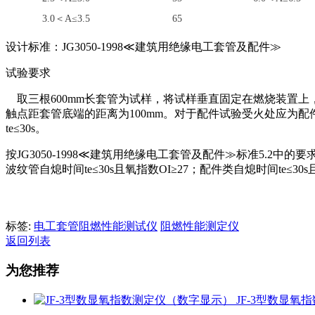
3.0＜A≤3.5
65
设计标准：JG3050-1998≪建筑用绝缘电工套管及配件≫
试验要求
取三根600mm长套管为试样，将试样垂直固定在燃烧装置上
触点距套管底端的距离为100mm。对于配件试验受火处应为
te≤30s。
按JG3050-1998≪建筑用绝缘电工套管及配件≫标准5.2
波纹管自熄时间te≤30s且氧指数OI≥27；配件类自熄时间te≤30s
标签:
电工套管阻燃性能测试仪
阻燃性能测定仪
返回列表
为您推荐
JF-3型数显