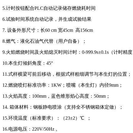
5.计时按钮配合PLC自动记录储存燃烧耗时间
6.试验时间系统自动记录，并生成试验结果
7. 设备外形尺寸：长60 cm 宽45cm 高156cm
8.燃气：液化石油气代替（用户自备）；
9.火焰燃烧时间及火焰熄灭时间计时：0-999.9s±0.1s（计
10.本生灯倾斜角度：45°
11.式样横梁可前后移动，根据式样粗细调节与本生灯的位置；
12.燃烧喷灯标准功率：1KW；喷嘴（本生灯）内径9mm；
13.火焰高度：100mm，蓝色锥形焰心高度：50mm；
14. 箱体材料：钢板静电喷涂（支持全不锈钢箱体定做）；
15.环境温度（标准要求）：（23±2）℃ ；
16.电源电压：220V/50Hz 。