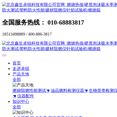
全国服务热线： 010-68883817
18513498889 / 400-886-3817
首页
走进卓锐
产品天地
全部
燃烧阻燃性能测试☚
油品燃料检测仪器☚
生物质类检测
☚
仪器配件
知识中心
全部