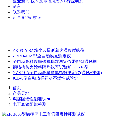
企业新闻
技术文章
前沿资讯
行业动态
留言
联系我们
♂ 全 站 搜 索 ♂
ZR-FCY-8A粉尘云最低着火温度试验仪
ZRRD-10A型全自动燃点测定仪
全自动高精度顺磁氧指数测定仪带排烟通风橱
钢结构防火涂料隔热效率试验炉GJL-18型
YZS-10A全自动高精度氧指数测定仪(通风+排烟)
JCB-6型自动放样建材不燃性试验炉
首页
产品天地
燃烧阻燃性能测试☚
电工套管阻燃检测