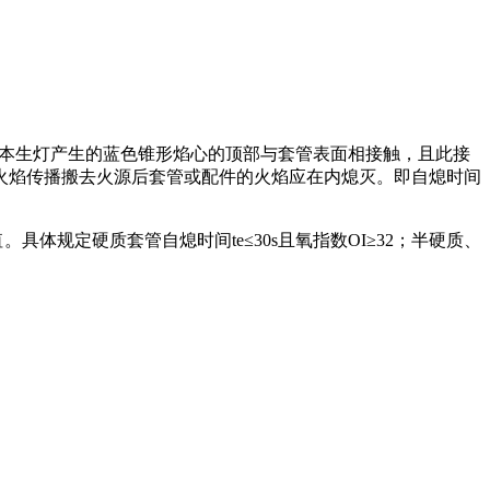
使本生灯产生的蓝色锥形焰心的顶部与套管表面相接触，且此接
的火焰传播搬去火源后套管或配件的火焰应在内熄灭。即自熄时间
具体规定硬质套管自熄时间te≤30s且氧指数OI≥32；半硬质、