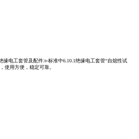
筑用绝缘电工套管及配件≫标准中6.10.1绝缘电工套管“自熄性试
制，使用方便，稳定可靠。