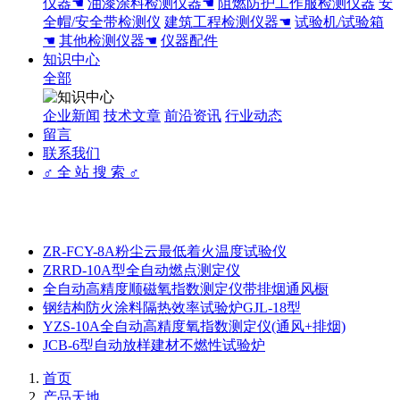
仪器☚
油漆涂料检测仪器☚
阻燃防护工作服检测仪器
安
全帽/安全带检测仪
建筑工程检测仪器☚
试验机/试验箱
☚
其他检测仪器☚
仪器配件
知识中心
全部
企业新闻
技术文章
前沿资讯
行业动态
留言
联系我们
♂ 全 站 搜 索 ♂
ZR-FCY-8A粉尘云最低着火温度试验仪
ZRRD-10A型全自动燃点测定仪
全自动高精度顺磁氧指数测定仪带排烟通风橱
钢结构防火涂料隔热效率试验炉GJL-18型
YZS-10A全自动高精度氧指数测定仪(通风+排烟)
JCB-6型自动放样建材不燃性试验炉
首页
产品天地