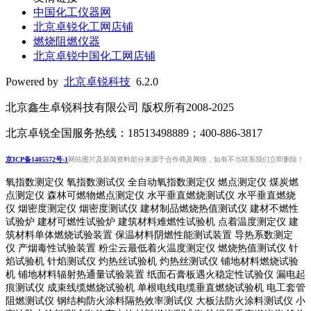
中国化工仪器网
北京卓锐化工网店铺
燃烧阻燃仪器
北京卓锐中国化工网店铺
Powered by
北京卓锐科技
6.2.0
北京鑫生卓锐科技有限公司 版权所有2008-2025
北京卓锐全国服务热线：18513498889；400-886-3817
京ICP备1405572号-1
网站图片及新闻资料部分来源于合作商及网络，如有不当联系我们立即删除！
氧指数测定仪 氧指数测试仪 全自动氧指数测定仪 燃点测定仪 煤炭燃
点测定仪 森林可燃物燃点测定仪 水平垂直燃烧测试仪 水平垂直燃烧
仪 烟密度测定仪 烟密度测试仪 建材制品燃烧热值测试仪 建材不燃性
试验炉 建材可燃性试验炉 建筑材料难燃性试验机 点着温度测定仪 建
筑材料单体燃烧试验装置 保温材料阴燃性能测试装置 导热系数测定
仪 产烟毒性试验装置 粉尘云最低着火温度测定仪 燃烧热值测试仪 针
焰试验机 针焰测试仪 灼热丝试验机 灼热丝测试仪 铺地材料燃烧试验
机 铺地材料辐射热通量试验装置
纸面石膏板遇火稳定性试验仪
漏电起
痕测试仪
成束线缆燃烧试验机
单根电线电缆垂直燃烧试验机
电工套管
阻燃测试仪
钢结构防火涂料隔热效率测试仪 大板法防火涂料测试仪 小