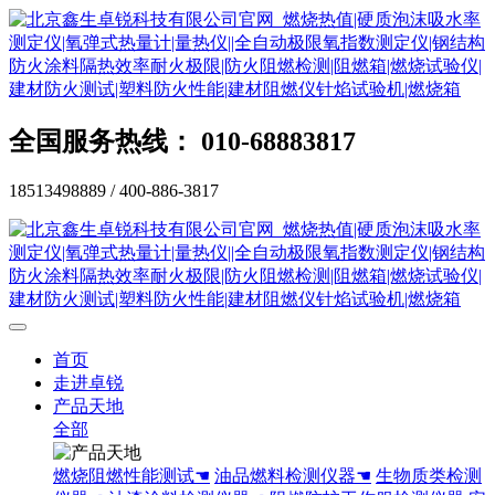
全国服务热线： 010-68883817
18513498889 / 400-886-3817
首页
走进卓锐
产品天地
全部
燃烧阻燃性能测试☚
油品燃料检测仪器☚
生物质类检测