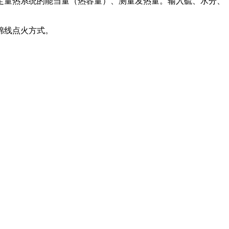
标定量热系统的能当量（热容量）、测量发热量。输入硫、水分、
棉线点火方式。