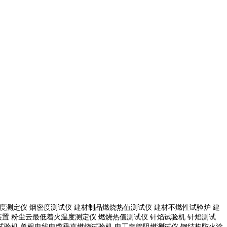
度测定仪 烟密度测试仪 建材制品燃烧热值测试仪 建材不燃性试验炉 建
置 粉尘云最低着火温度测定仪 燃烧热值测试仪 针焰试验机 针焰测试
试验机
单根电线电缆垂直燃烧试验机
电工套管阻燃测试仪
钢结构防火涂