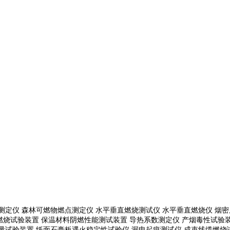
测定仪 森林可燃物燃点测定仪 水平垂直燃烧测试仪 水平垂直燃烧仪 烟密
燃烧试验装置 保温材料阴燃性能测试装置 导热系数测定仪 产烟毒性试验装
通量试验装置
纸面石膏板遇火稳定性试验仪
漏电起痕测试仪
成束线缆燃烧