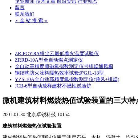
企业新闻
技术文章
前沿资讯
行业动态
留言
联系我们
♂ 全 站 搜 索 ♂
ZR-FCY-8A粉尘云最低着火温度试验仪
ZRRD-10A型全自动燃点测定仪
全自动高精度顺磁氧指数测定仪带排烟通风橱
钢结构防火涂料隔热效率试验炉GJL-18型
YZS-10A全自动高精度氧指数测定仪(通风+排烟)
JCB-6型自动放样建材不燃性试验炉
微机建筑材料燃烧热值试验装置的三大特
2001-01-30
北京卓锐科技
10154
建筑材料燃烧热值试验装置
建材燃烧热值热值测试仪用于测定石头、木材、混凝土、均匀