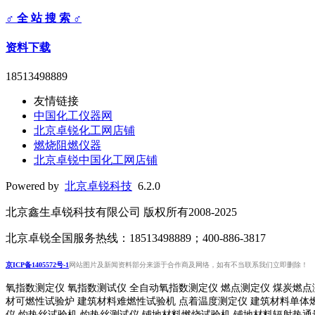
♂ 全 站 搜 索 ♂
资料下载
18513498889
友情链接
中国化工仪器网
北京卓锐化工网店铺
燃烧阻燃仪器
北京卓锐中国化工网店铺
Powered by
北京卓锐科技
6.2.0
北京鑫生卓锐科技有限公司 版权所有2008-2025
北京卓锐全国服务热线：18513498889；400-886-3817
京ICP备1405572号-1
网站图片及新闻资料部分来源于合作商及网络，如有不当联系我们立即删除！
氧指数测定仪 氧指数测试仪 全自动氧指数测定仪 燃点测定仪 煤炭燃点
材可燃性试验炉 建筑材料难燃性试验机 点着温度测定仪 建筑材料单体
仪 灼热丝试验机 灼热丝测试仪 铺地材料燃烧试验机 铺地材料辐射热