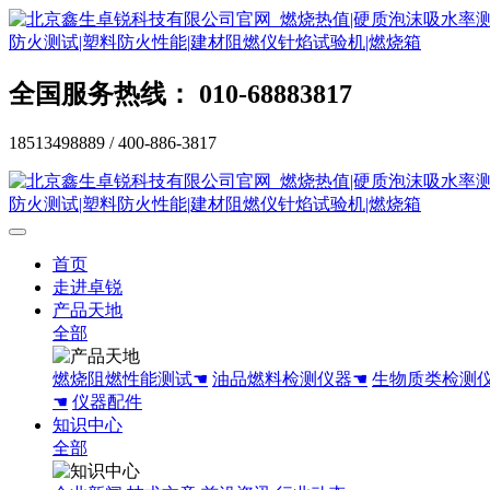
全国服务热线： 010-68883817
18513498889 / 400-886-3817
首页
走进卓锐
产品天地
全部
燃烧阻燃性能测试☚
油品燃料检测仪器☚
生物质类检测
☚
仪器配件
知识中心
全部