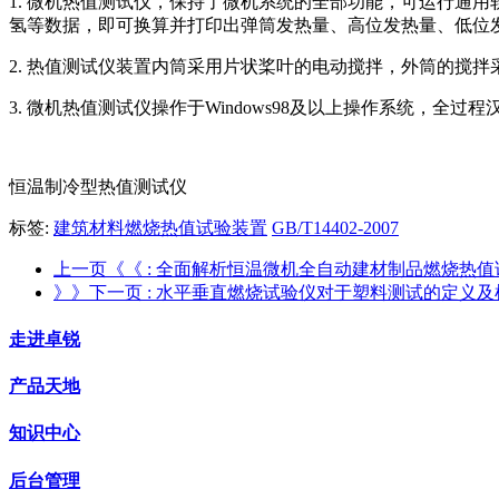
1. 微机热值测试仪，保持了微机系统的全部功能，可运行通
氢等数据，即可换算并打印出弹筒发热量、高位发热量、低位
2. 热值测试仪装置内筒采用片状桨叶的电动搅拌，外筒的搅
3. 微机热值测试仪操作于Windows98及以上操作系统，
恒温制冷型热值测试仪
标签:
建筑材料燃烧热值试验装置
GB/T14402-2007
上一页《《
: 全面解析恒温微机全自动建材制品燃烧热值
》》下一页
: 水平垂直燃烧试验仪对于塑料测试的定义及
走进卓锐
产品天地
知识中心
后台管理