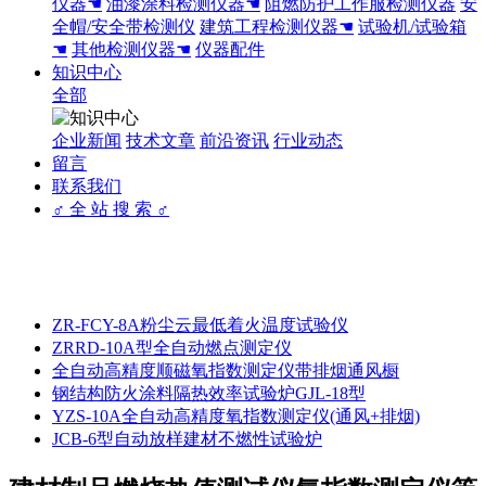
仪器☚
油漆涂料检测仪器☚
阻燃防护工作服检测仪器
安
全帽/安全带检测仪
建筑工程检测仪器☚
试验机/试验箱
☚
其他检测仪器☚
仪器配件
知识中心
全部
企业新闻
技术文章
前沿资讯
行业动态
留言
联系我们
♂ 全 站 搜 索 ♂
ZR-FCY-8A粉尘云最低着火温度试验仪
ZRRD-10A型全自动燃点测定仪
全自动高精度顺磁氧指数测定仪带排烟通风橱
钢结构防火涂料隔热效率试验炉GJL-18型
YZS-10A全自动高精度氧指数测定仪(通风+排烟)
JCB-6型自动放样建材不燃性试验炉