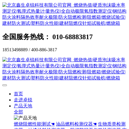
全国服务热线： 010-68883817
18513498889 / 400-886-3817
首页
走进卓锐
产品天地
全部
燃烧阻燃性能测试☚
油品燃料检测仪器☚
生物质类检测