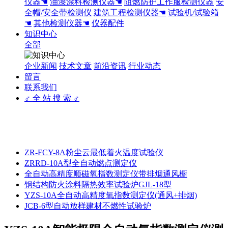
仪器☚
油漆涂料检测仪器☚
阻燃防护工作服检测仪器
安
全帽/安全带检测仪
建筑工程检测仪器☚
试验机/试验箱
☚
其他检测仪器☚
仪器配件
知识中心
全部
企业新闻
技术文章
前沿资讯
行业动态
留言
联系我们
♂ 全 站 搜 索 ♂
ZR-FCY-8A粉尘云最低着火温度试验仪
ZRRD-10A型全自动燃点测定仪
全自动高精度顺磁氧指数测定仪带排烟通风橱
钢结构防火涂料隔热效率试验炉GJL-18型
YZS-10A全自动高精度氧指数测定仪(通风+排烟)
JCB-6型自动放样建材不燃性试验炉