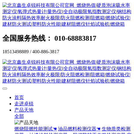
全国服务热线： 010-68883817
18513498889 / 400-886-3817
首页
走进卓锐
产品天地
全部
燃烧阻燃性能测试☚
油品燃料检测仪器☚
生物质类检测