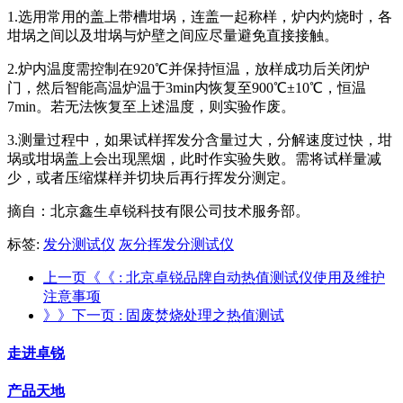
1.选用常用的盖上带槽坩埚，连盖一起称样，炉内灼烧时，各
坩埚之间以及坩埚与炉壁之间应尽量避免直接接触。
2.炉内温度需控制在920℃并保持恒温，放样成功后关闭炉
门，然后智能高温炉温于3min内恢复至900℃±10℃，恒温
7min。若无法恢复至上述温度，则实验作废。
3.测量过程中，如果试样挥发分含量过大，分解速度过快，坩
埚或坩埚盖上会出现黑烟，此时作实验失败。需将试样量减
少，或者压缩煤样并切块后再行挥发分测定。
摘自：北京鑫生卓锐科技有限公司技术服务部。
标签:
发分测试仪
灰分挥发分测试仪
上一页《《
: 北京卓锐品牌自动热值测试仪使用及维护
注意事项
》》下一页
: 固废焚烧处理之热值测试
走进卓锐
产品天地