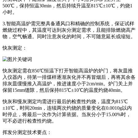
500℃，保持恒温30min，然后持续升温至815℃±10℃，灼烧1
小时。
3.智能高温炉需完整具备通风口和精确的控制系统，保证试样
燃烧过程中，其温度可达到灰分测定需求，且能排除燃烧高产
物，空气畅通。同时注意灰化的时间，不可随意延长或缩短。
快灰测定：
快灰测定需在850℃恒温下打开智能高温炉的炉门，将灰皿推
入仪器内，待第一排煤样逐渐灰化并不再冒烟后，再将其余各
排灰皿缓慢推入高温炉，推进速度小于2cm/min。炉门关上并
保留15mm缝隙，然后保持815℃±10℃的温度灼烧40min。
快灰和慢灰测定均需进行最后的检查性灼烧，温度为815℃
±10℃，时间20min，连续两次灼烧的质量变化在0.0010g以内
时停止，将最后一次作为计算依据。当灰分小于15.00%时，
可不必进行检查性灼烧。
挥发分测定技术要点：