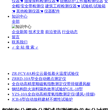
仪器☚
油漆涂料检测仪器☚
阻燃防护工作服检测仪器
安
全帽/安全带检测仪
建筑工程检测仪器☚
试验机/试验箱
☚
其他检测仪器☚
仪器配件
知识中心
全部
企业新闻
技术文章
前沿资讯
行业动态
留言
联系我们
♂ 全 站 搜 索 ♂
ZR-FCY-8A粉尘云最低着火温度试验仪
ZRRD-10A型全自动燃点测定仪
全自动高精度顺磁氧指数测定仪带排烟通风橱
钢结构防火涂料隔热效率试验炉GJL-18型
YZS-10A全自动高精度氧指数测定仪(通风+排烟)
JCB-6型自动放样建材不燃性试验炉