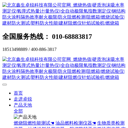
全国服务热线： 010-68883817
18513498889 / 400-886-3817
首页
走进卓锐
产品天地
全部
燃烧阻燃性能测试☚
油品燃料检测仪器☚
生物质类检测