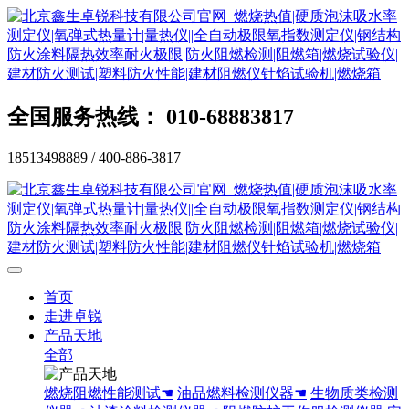
全国服务热线： 010-68883817
18513498889 / 400-886-3817
首页
走进卓锐
产品天地
全部
燃烧阻燃性能测试☚
油品燃料检测仪器☚
生物质类检测