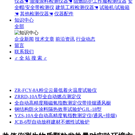
仪器☚
油漆涂料检测仪器☚
阻燃防护工作服检测仪器
安
全帽/安全带检测仪
建筑工程检测仪器☚
试验机/试验箱
☚
其他检测仪器☚
仪器配件
知识中心
全部
企业新闻
技术文章
前沿资讯
行业动态
留言
联系我们
♂ 全 站 搜 索 ♂
ZR-FCY-8A粉尘云最低着火温度试验仪
ZRRD-10A型全自动燃点测定仪
全自动高精度顺磁氧指数测定仪带排烟通风橱
钢结构防火涂料隔热效率试验炉GJL-18型
YZS-10A全自动高精度氧指数测定仪(通风+排烟)
JCB-6型自动放样建材不燃性试验炉