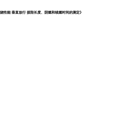
纺织品 燃烧性能 垂直放行 损毁长度、阴燃和续燃时间的测定》