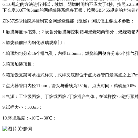
6.1.6规定的方法进行测试，续燃、阴燃时间均不应大于4秒。按照5.2
下长度300正负5mm的网绳编绳系绳各五根，按照GB5455规定的方
ZR-5725型触摸屏控制安全网燃烧性能（阻燃）测试仪主要技术参数：
1.触摸屏显示/控制；2.设备分触摸屏控制箱与燃烧箱两部分，燃烧箱箱内尺寸为
3.燃烧箱前部为钢化玻璃观察门；
4.箱顶均匀分布16个排气孔，内径12.5mm；燃烧箱两侧各分布6个排气孔
5.箱顶加装顶板；
6.箱顶设支架可承挂式样夹，式样夹底部位于点火器管口最高点之上17
7.点火器管口内径11mm，管头与垂线为25°角。点火时间：精确至0.05s
8.气源：工业级丙烷、丁烷或丙烷 /丁烷混合气体，在试样按7.3进行
9.试样大小：500±5；
10.环境温度：-10℃～30℃；