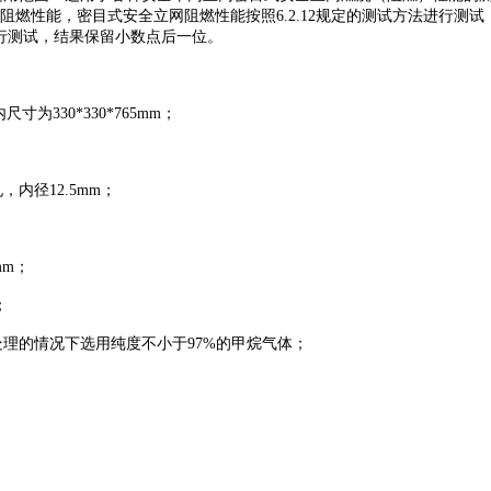
.2.9阻燃性能，密目式安全立网阻燃性能按照6.2.12规定的测试方法进
法进行测试，结果保留小数点后一位。
330*330*765mm；
，内径12.5mm；
mm；
；
预处理的情况下选用纯度不小于97%的甲烷气体；