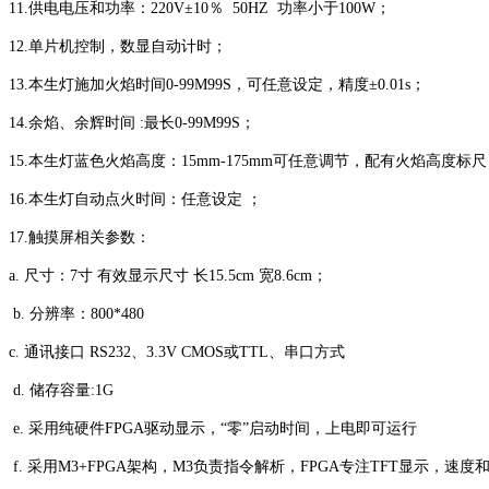
11.供电电压和功率：220V±10％ 50HZ 功率小于100W；
12.单片机控制，数显自动计时；
13.本生灯施加火焰时间0-99M99S，可任意设定，精度±0.01s；
14.余焰、余辉时间 :最长0-99M99S；
15.本生灯蓝色火焰高度：15mm-175mm可任意调节，配有火焰高度标
16.本生灯自动点火时间：任意设定 ；
17.触摸屏相关参数：
a. 尺寸：7寸 有效显示尺寸 长15.5cm 宽8.6cm；
b. 分辨率：800*480
c. 通讯接口 RS232、3.3V CMOS或TTL、串口方式
d. 储存容量:1G
e. 采用纯硬件FPGA驱动显示，“零”启动时间，上电即可运行
f. 采用M3+FPGA架构，M3负责指令解析，FPGA专注TFT显示，速度