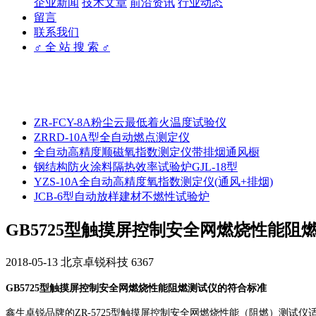
企业新闻
技术文章
前沿资讯
行业动态
留言
联系我们
♂ 全 站 搜 索 ♂
ZR-FCY-8A粉尘云最低着火温度试验仪
ZRRD-10A型全自动燃点测定仪
全自动高精度顺磁氧指数测定仪带排烟通风橱
钢结构防火涂料隔热效率试验炉GJL-18型
YZS-10A全自动高精度氧指数测定仪(通风+排烟)
JCB-6型自动放样建材不燃性试验炉
GB5725型触摸屏控制安全网燃烧性能阻
2018-05-13
北京卓锐科技
6367
GB5725型触摸屏控制安全网燃烧性能阻燃测试仪的符合标准
鑫生卓锐品牌的ZR-5725型触摸屏控制安全网燃烧性能（阻燃）测试仪适