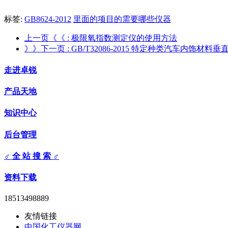
标签:
GB8624-2012
里面的项目的需要哪些仪器
上一页《《
: 极限氧指数测定仪的使用方法
》》下一页
: GB/T32086-2015 特定种类汽车内
走进卓锐
产品天地
知识中心
后台管理
♂ 全 站 搜 索 ♂
资料下载
18513498889
友情链接
中国化工仪器网