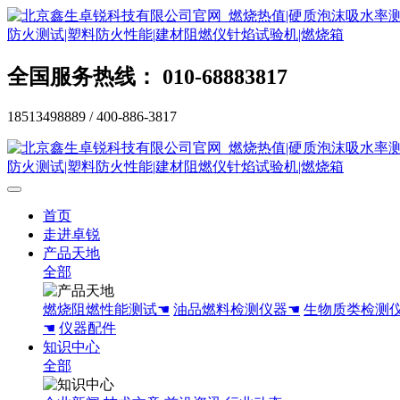
全国服务热线： 010-68883817
18513498889 / 400-886-3817
首页
走进卓锐
产品天地
全部
燃烧阻燃性能测试☚
油品燃料检测仪器☚
生物质类检测
☚
仪器配件
知识中心
全部