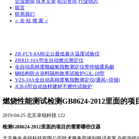
企业新闻
技术文章
前沿资讯
行业动态
留言
联系我们
♂ 全 站 搜 索 ♂
ZR-FCY-8A粉尘云最低着火温度试验仪
ZRRD-10A型全自动燃点测定仪
全自动高精度顺磁氧指数测定仪带排烟通风橱
钢结构防火涂料隔热效率试验炉GJL-18型
YZS-10A全自动高精度氧指数测定仪(通风+排烟)
JCB-6型自动放样建材不燃性试验炉
燃烧性能测试检测GB8624-2012里面的
2019-04-25
北京卓锐科技
122
检测GB8624-2012里面的项目的需要哪些仪器
北京鑫生卓锐科技有限公司技术服务部接到电话有客户咨询提