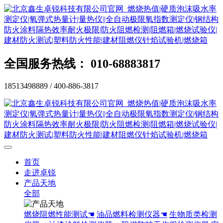
全国服务热线： 010-68883817
18513498889 / 400-886-3817
首页
走进卓锐
产品天地
全部
燃烧阻燃性能测试☚
油品燃料检测仪器☚
生物质类检测