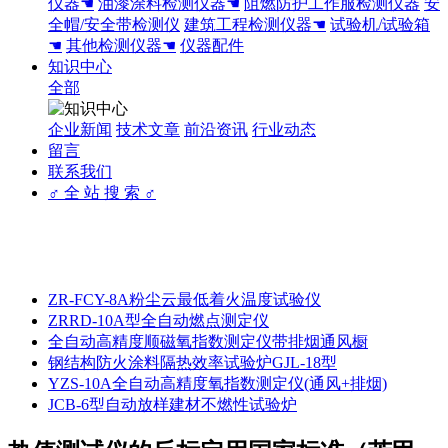
仪器☚
油漆涂料检测仪器☚
阻燃防护工作服检测仪器
安
全帽/安全带检测仪
建筑工程检测仪器☚
试验机/试验箱
☚
其他检测仪器☚
仪器配件
知识中心
全部
企业新闻
技术文章
前沿资讯
行业动态
留言
联系我们
♂ 全 站 搜 索 ♂
ZR-FCY-8A粉尘云最低着火温度试验仪
ZRRD-10A型全自动燃点测定仪
全自动高精度顺磁氧指数测定仪带排烟通风橱
钢结构防火涂料隔热效率试验炉GJL-18型
YZS-10A全自动高精度氧指数测定仪(通风+排烟)
JCB-6型自动放样建材不燃性试验炉