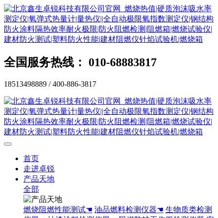
全国服务热线： 010-68883817
18513498889 / 400-886-3817
首页
走进卓锐
产品天地
全部
燃烧阻燃性能测试☚
油品燃料检测仪器☚
生物质类检测