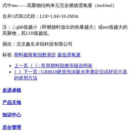
式中mo——高聚物结构单元完全燃烧需氧量（mol/mol）
合并1式和2式得：LOI=1.84×10-2M/m
注：△ghb值越小（即燃烧时放出的热量越大）或mo值越大的
高聚物，其LOI值越低。
摘自：北京鑫生卓锐科技有限公司
标签:
塑料极限氧指数测定
最低需氧量
上一页《《
: 常用塑料阻燃等级说明表
》》下一页
: GB8810硬质泡沫吸水率测定仪试样切片器
的使用方法
走进卓锐
产品天地
知识中心
后台管理