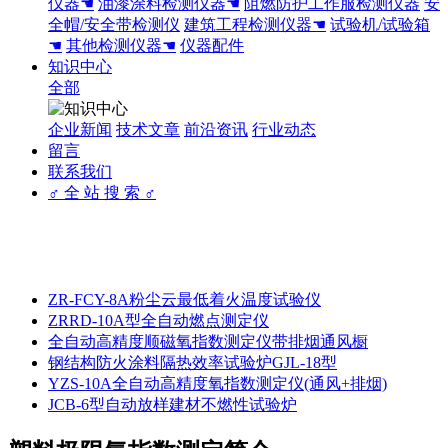
仪器☚
油漆涂料检测仪器☚
阻燃防护工作服检测仪器
安
全帽/安全带检测仪
建筑工程检测仪器☚
试验机/试验箱
☚
其他检测仪器☚
仪器配件
知识中心
全部
企业新闻
技术文章
前沿资讯
行业动态
留言
联系我们
♂ 全 站 搜 索 ♂
ZR-FCY-8A粉尘云最低着火温度试验仪
ZRRD-10A型全自动燃点测定仪
全自动高精度顺磁氧指数测定仪带排烟通风橱
钢结构防火涂料隔热效率试验炉GJL-18型
YZS-10A全自动高精度氧指数测定仪(通风+排烟)
JCB-6型自动放样建材不燃性试验炉