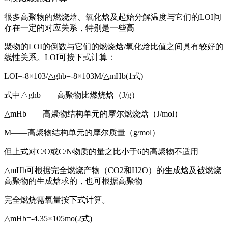
很多高聚物的燃烧焓、氧化焓及起始分解温度与它们的LOI间
存在一定的对应关系，特别是一些高
聚物的LOI的倒数与它们的燃烧焓/氧化焓比值之间具有较好的
线性关系。LOI可按下式计算：
LOI=-8×103/△ghb=-8×103M/△mHb(1式)
式中△ghb——高聚物比燃烧焓（J/g）
△mHb——高聚物结构单元的摩尔燃烧焓（J/mol）
M——高聚物结构单元的摩尔质量（g/mol）
但上式对C/O或C/N物质的量之比小于6的高聚物不适用
△mHb可根据完全燃烧产物（CO2和H2O）的生成焓及被燃烧
高聚物的生成焓求的，也可根据高聚物
完全燃烧需氧量按下式计算。
△mHb=-4.35×105mo(2式)