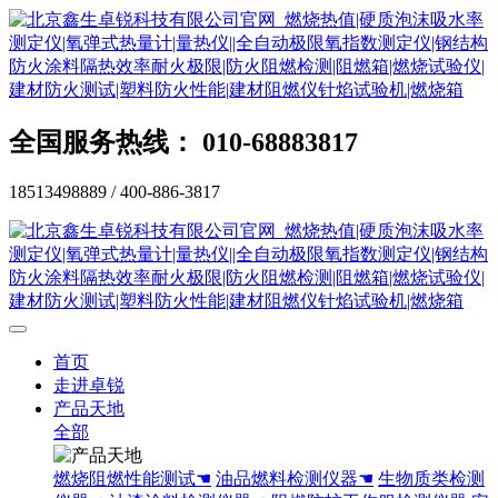
全国服务热线： 010-68883817
18513498889 / 400-886-3817
首页
走进卓锐
产品天地
全部
燃烧阻燃性能测试☚
油品燃料检测仪器☚
生物质类检测