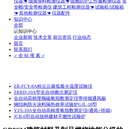
仪器☚
油漆涂料检测仪器☚
阻燃防护工作服检测仪器
安
全帽/安全带检测仪
建筑工程检测仪器☚
试验机/试验箱
☚
其他检测仪器☚
仪器配件
知识中心
全部
企业新闻
技术文章
前沿资讯
行业动态
留言
联系我们
♂ 全 站 搜 索 ♂
ZR-FCY-8A粉尘云最低着火温度试验仪
ZRRD-10A型全自动燃点测定仪
全自动高精度顺磁氧指数测定仪带排烟通风橱
钢结构防火涂料隔热效率试验炉GJL-18型
YZS-10A全自动高精度氧指数测定仪(通风+排烟)
JCB-6型自动放样建材不燃性试验炉