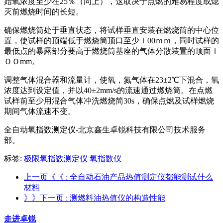
始氧浓度至少在25％（同上），这取决于点燃的难易程度或熄
灭前燃烧时间的长短。
确保燃烧筒处于垂直状态，将试样垂直安装在燃烧筒的中心位
置，使试样的顶端低于燃烧筒顶口至少ｌ00ｍｍ，同时试样的
最低点的暴露部分要高于燃烧筒基座的气体分散装置的顶面ｌ
ＯＯmm。
调整气体混合器和流量计，使氧，氮气体在23±2℃下混合，氧
浓度达到设定值，并以40±2mm/s的流速通过燃烧筒。在点燃
试样前至少用混合气体冲洗燃烧简30s，确保点燃及试样燃烧
期间气体流速不变。
全自动氧指数测定仪-北京鑫生卓锐科技有限公司技术服务
部。
标签:
极限氧指数测定仪
氧指数仪
上一页《《
: 全自动石油产品热值测定仪都能测试什么
材料
》》下一页
: 测燃料油热值仪的构造性能
走进卓锐