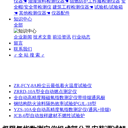
仪器☚
油漆涂料检测仪器☚
阻燃防护工作服检测仪器
安
全帽/安全带检测仪
建筑工程检测仪器☚
试验机/试验箱
☚
其他检测仪器☚
仪器配件
知识中心
全部
企业新闻
技术文章
前沿资讯
行业动态
留言
联系我们
♂ 全 站 搜 索 ♂
ZR-FCY-8A粉尘云最低着火温度试验仪
ZRRD-10A型全自动燃点测定仪
全自动高精度顺磁氧指数测定仪带排烟通风橱
钢结构防火涂料隔热效率试验炉GJL-18型
YZS-10A全自动高精度氧指数测定仪(通风+排烟)
JCB-6型自动放样建材不燃性试验炉