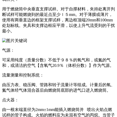
用于燃烧筒中央垂直支撑试样。对于自撑材料，夹持处离开判
断试样可能燃烧到的最近点至少ｌ５mm。对于薄膜或薄片，
使用有两垂直边的框架支撑试样，离边框顶端20mm和100mm
处划标线。夹具和支撑边框应平滑，以使上升气流受到的干扰
最小。
气源：
可采用纯度（质量分数）不低于９８％的氧气和，或氮的气
和，或清洁的空气【含氧气20.9％（体积分数）】作为气源。
流量测量和控制系统：
由压力表、稳压阀、管路和转子流量计等组成。计量后的氧、
氮气体经气体混合器后由燃烧筒底部的进气口进入燃烧筒。
点火器：
由一根末端直径为2mm±1mm能插入燃烧筒并 喷出火焰点燃
试样的管子构成。火焰的燃料应为未混有空气的丙烷。当管子