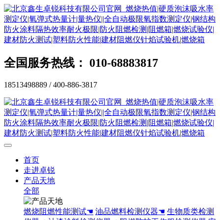
全国服务热线： 010-68883817
18513498889 / 400-886-3817
首页
走进卓锐
产品天地
全部
燃烧阻燃性能测试☚
油品燃料检测仪器☚
生物质类检测