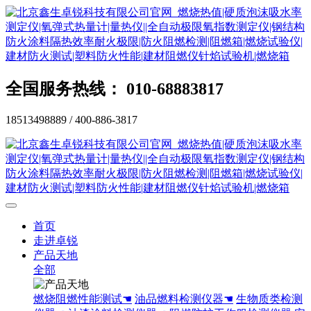
全国服务热线： 010-68883817
18513498889 / 400-886-3817
首页
走进卓锐
产品天地
全部
燃烧阻燃性能测试☚
油品燃料检测仪器☚
生物质类检测