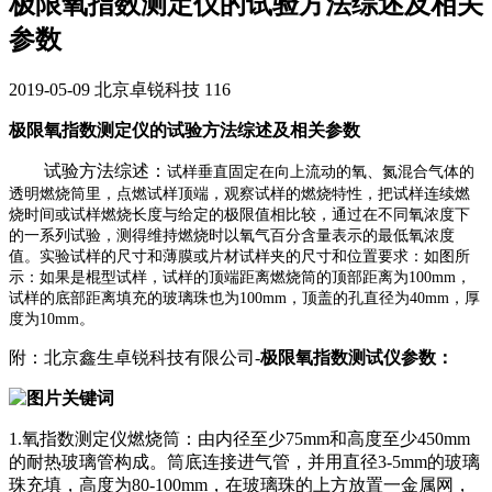
极限氧指数测定仪的试验方法综述及相关
参数
2019-05-09
北京卓锐科技
116
极限氧指数测定仪的试验方法综述及相关参数
试验方法综述：
试样垂直固定在向上流动的氧、氮混合气体的
透明燃烧筒里，点燃试样顶端，观察试样的燃烧特性，把试样连续燃
烧时间或试样燃烧长度与给定的极限值相比较，通过在不同氧浓度下
的一系列试验，测得维持燃烧时以氧气百分含量表示的最低氧浓度
值。
实验试样的尺寸和薄膜或片材试样夹的尺寸和位置要求：如图所
示：如果是棍型试样，试样的顶端距离燃烧筒的顶部距离为100mm，
试样的底部距离填充的玻璃珠也为100mm，顶盖的孔直径为40mm，厚
度为10mm。
附：北京鑫生卓锐科技有限公司-
极限氧指数测试仪参数：
1.氧指数测定仪燃烧筒：由内径至少75mm和高度至少450mm
的耐热玻璃管构成。筒底连接进气管，并用直径3-5mm的玻璃
珠充填，高度为80-100mm，在玻璃珠的上方放置一金属网，