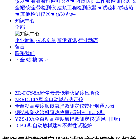
仪器☚
油漆涂料检测仪器☚
阻燃防护工作服检测仪器
安
全帽/安全带检测仪
建筑工程检测仪器☚
试验机/试验箱
☚
其他检测仪器☚
仪器配件
知识中心
全部
企业新闻
技术文章
前沿资讯
行业动态
留言
联系我们
♂ 全 站 搜 索 ♂
ZR-FCY-8A粉尘云最低着火温度试验仪
ZRRD-10A型全自动燃点测定仪
全自动高精度顺磁氧指数测定仪带排烟通风橱
钢结构防火涂料隔热效率试验炉GJL-18型
YZS-10A全自动高精度氧指数测定仪(通风+排烟)
JCB-6型自动放样建材不燃性试验炉