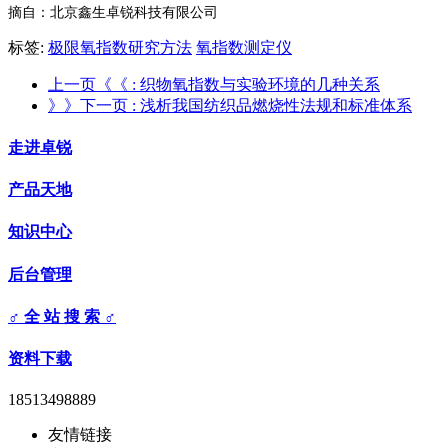
摘自：北京鑫生卓锐科技有限公司
标签:
极限氧指数研究方法
氧指数测定仪
上一页《《
: 织物氧指数与实验环境的几种关系
》》下一页
: 浅析我国纺织品燃烧性法规和标准体系
走进卓锐
产品天地
知识中心
后台管理
♂ 全 站 搜 索 ♂
资料下载
18513498889
友情链接