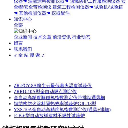
仪器☚
油漆涂料检测仪器☚
阻燃防护工作服检测仪器
安
全帽/安全带检测仪
建筑工程检测仪器☚
试验机/试验箱
☚
其他检测仪器☚
仪器配件
知识中心
全部
企业新闻
技术文章
前沿资讯
行业动态
留言
联系我们
♂ 全 站 搜 索 ♂
ZR-FCY-8A粉尘云最低着火温度试验仪
ZRRD-10A型全自动燃点测定仪
全自动高精度顺磁氧指数测定仪带排烟通风橱
钢结构防火涂料隔热效率试验炉GJL-18型
YZS-10A全自动高精度氧指数测定仪(通风+排烟)
JCB-6型自动放样建材不燃性试验炉