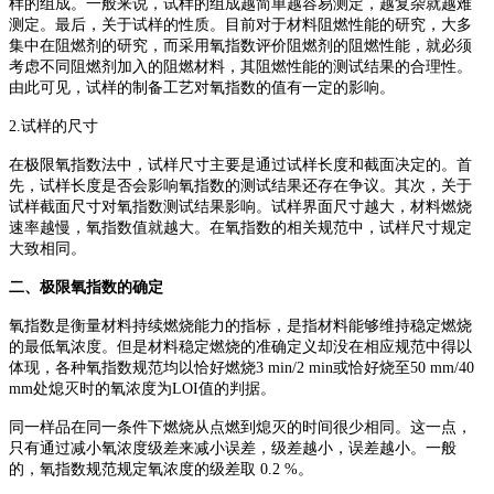
样的组成。一般来说，试样的组成越简单越容易测定，越复杂就越难
测定。最后，关于试样的性质。目前对于材料阻燃性能的研究，大多
集中在阻燃剂的研究，而采用氧指数评价阻燃剂的阻燃性能，就必须
考虑不同阻燃剂加入的阻燃材料，其阻燃性能的测试结果的合理性。
由此可见，试样的制备工艺对氧指数的值有一定的影响。
2.试样的尺寸
在极限氧指数法中，试样尺寸主要是通过试样长度和截面决定的。首
先，试样长度是否会影响氧指数的测试结果还存在争议。其次，关于
试样截面尺寸对氧指数测试结果影响。试样界面尺寸越大，材料燃烧
速率越慢，氧指数值就越大。在氧指数的相关规范中，试样尺寸规定
大致相同。
二、极限氧指数的确定
氧指数是衡量材料持续燃烧能力的指标，是指材料能够维持稳定燃烧
的最低氧浓度。但是材料稳定燃烧的准确定义却没在相应规范中得以
体现，各种氧指数规范均以恰好燃烧3 min/2 min或恰好烧至50 mm/40
mm处熄灭时的氧浓度为LOI值的判据。
同一样品在同一条件下燃烧从点燃到熄灭的时间很少相同。这一点，
只有通过减小氧浓度级差来减小误差，级差越小，误差越小。一般
的，氧指数规范规定氧浓度的级差取 0.2 %。