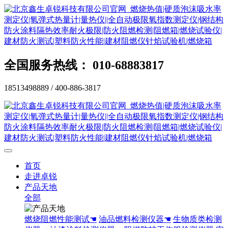
全国服务热线： 010-68883817
18513498889 / 400-886-3817
首页
走进卓锐
产品天地
全部
燃烧阻燃性能测试☚
油品燃料检测仪器☚
生物质类检测