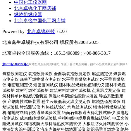
中国化工仪器网
北京卓锐化工网店铺
燃烧阻燃仪器
北京卓锐中国化工网店铺
Powered by
北京卓锐科技
6.2.0
北京鑫生卓锐科技有限公司 版权所有2008-2025
北京卓锐全国服务热线：18513498889；400-886-3817
京ICP备1405572号-1
网站图片及新闻资料部分来源于合作商及网络，如有不当联系我们立即删除！
氧指数测定仪 氧指数测试仪 全自动氧指数测定仪 燃点测定仪 煤炭燃
点测定仪 森林可燃物燃点测定仪 水平垂直燃烧测试仪 水平垂直燃烧
仪 烟密度测定仪 烟密度测试仪 建材制品燃烧热值测试仪 建材不燃性
试验炉 建材可燃性试验炉 建筑材料难燃性试验机 点着温度测定仪 建
筑材料单体燃烧试验装置 保温材料阴燃性能测试装置 导热系数测定
仪 产烟毒性试验装置 粉尘云最低着火温度测定仪 燃烧热值测试仪 针
焰试验机 针焰测试仪 灼热丝试验机 灼热丝测试仪 铺地材料燃烧试验
机 铺地材料辐射热通量试验装置
纸面石膏板遇火稳定性试验仪
漏电起
痕测试仪
成束线缆燃烧试验机
单根电线电缆垂直燃烧试验机
电工套管
阻燃测试仪
钢结构防火涂料隔热效率测试仪 大板法防火涂料测试仪 小
室法防火涂料测试仪 汽车内饰材料燃烧测试仪 纺织品垂直燃烧仪 绝热