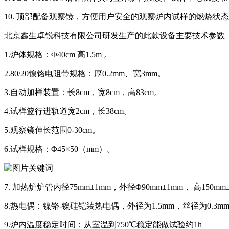
10. 顶部配备观察镜，方便用户安全的观察炉内试样的燃烧状
北京鑫生卓锐科技有限公司研发生产的此款设备主要技术参数
1.炉体规格：Φ40cm 高1.5m 。
2.80/20镍铬电阻带规格：厚0.2mm、宽3mm。
3.自动加样装置：长8cm，宽8cm，高83cm。
4.试样篮行进轨道宽2cm，长38cm。
5.观察镜伸长范围0-30cm。
6.试样规格：Φ45×50（mm）。
7. 加热炉炉管内径75mm±1mm，外径Φ90mm±1mm， 高150m
8.热电偶：镍铬-镍硅铠装热电偶，外径为1.5mm，丝径为0.3
9.炉内温度稳定时间：从室温到750℃稳定能做试验约1h