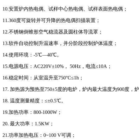
10.安置炉内热电偶、试样中心热电偶、试样表面热电偶；
11.360度可旋转并可升降的热电偶扫描装置；
12.不锈钢倒锥形空气稳流器及圆柱体导流罩；
13.软件自动控制升温速率，并分阶段控制炉体温度；
14.使用环境：-5℃—40℃。
15.电源电压：AC220V±10%， 50Hz，电流≤10A；
16.稳定时间：从室温升至750°C≤1h；
17. 加热源为预热至750±5度的电炉，炉内最大温度为900度，炉
18. 温度测量精度：≤±0.5℃。
19.加热功率：800-1000W；
20. 最大功率：1.5KW；
21.功率加热电压：0~100 V可调；