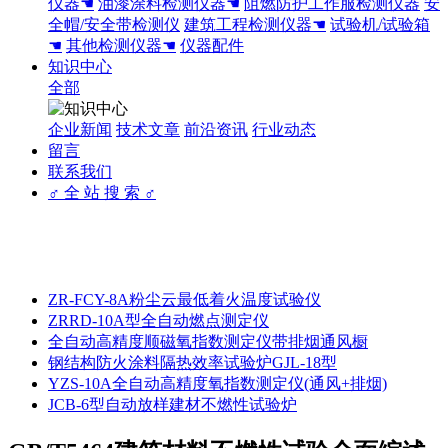
仪器☚
油漆涂料检测仪器☚
阻燃防护工作服检测仪器
安
全帽/安全带检测仪
建筑工程检测仪器☚
试验机/试验箱
☚
其他检测仪器☚
仪器配件
知识中心
全部
企业新闻
技术文章
前沿资讯
行业动态
留言
联系我们
♂ 全 站 搜 索 ♂
ZR-FCY-8A粉尘云最低着火温度试验仪
ZRRD-10A型全自动燃点测定仪
全自动高精度顺磁氧指数测定仪带排烟通风橱
钢结构防火涂料隔热效率试验炉GJL-18型
YZS-10A全自动高精度氧指数测定仪(通风+排烟)
JCB-6型自动放样建材不燃性试验炉