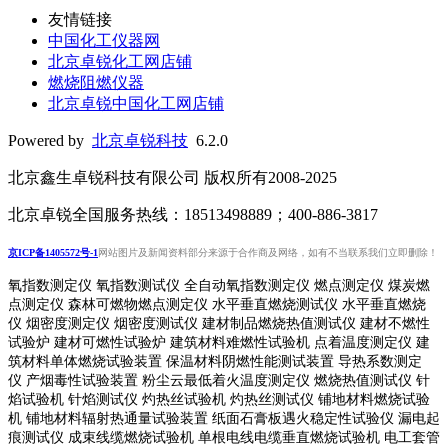
友情链接
中国化工仪器网
北京卓锐化工网店铺
燃烧阻燃仪器
北京卓锐中国化工网店铺
Powered by
北京卓锐科技
6.2.0
北京鑫生卓锐科技有限公司 版权所有2008-2025
北京卓锐全国服务热线：18513498889；400-886-3817
京ICP备1405572号-1
网站图片及新闻资料部分来源于合作商及网络，如有不当联系我们立即删除！
氧指数测定仪 氧指数测试仪 全自动氧指数测定仪 燃点测定仪 煤炭燃
点测定仪 森林可燃物燃点测定仪 水平垂直燃烧测试仪 水平垂直燃烧
仪 烟密度测定仪 烟密度测试仪 建材制品燃烧热值测试仪 建材不燃性
试验炉 建材可燃性试验炉 建筑材料难燃性试验机 点着温度测定仪 建
筑材料单体燃烧试验装置 保温材料阴燃性能测试装置 导热系数测定
仪 产烟毒性试验装置 粉尘云最低着火温度测定仪 燃烧热值测试仪 针
焰试验机 针焰测试仪 灼热丝试验机 灼热丝测试仪 铺地材料燃烧试验
机 铺地材料辐射热通量试验装置
纸面石膏板遇火稳定性试验仪
漏电起
痕测试仪
成束线缆燃烧试验机
单根电线电缆垂直燃烧试验机
电工套管