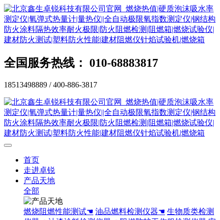
全国服务热线： 010-68883817
18513498889 / 400-886-3817
首页
走进卓锐
产品天地
全部
燃烧阻燃性能测试☚
油品燃料检测仪器☚
生物质类检测