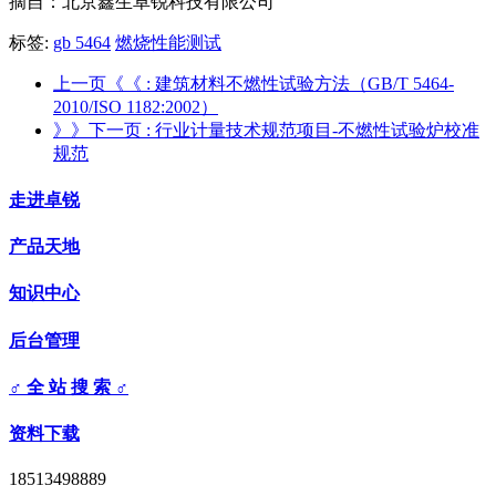
摘自：北京鑫生卓锐科技有限公司
标签:
gb 5464
燃烧性能测试
上一页《《
: 建筑材料不燃性试验方法（GB/T 5464-
2010/ISO 1182:2002）
》》下一页
: 行业计量技术规范项目-不燃性试验炉校准
规范
走进卓锐
产品天地
知识中心
后台管理
♂ 全 站 搜 索 ♂
资料下载
18513498889