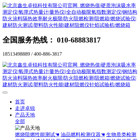
全国服务热线： 010-68883817
18513498889 / 400-886-3817
首页
走进卓锐
产品天地
全部
燃烧阻燃性能测试☚
油品燃料检测仪器☚
生物质类检测