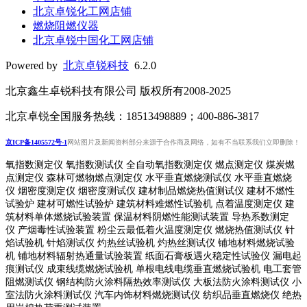
北京卓锐化工网店铺
燃烧阻燃仪器
北京卓锐中国化工网店铺
Powered by
北京卓锐科技
6.2.0
北京鑫生卓锐科技有限公司 版权所有2008-2025
北京卓锐全国服务热线：18513498889；400-886-3817
京ICP备1405572号-1
网站图片及新闻资料部分来源于合作商及网络，如有不当联系我们立即删除！
氧指数测定仪 氧指数测试仪 全自动氧指数测定仪 燃点测定仪 煤炭燃
点测定仪 森林可燃物燃点测定仪 水平垂直燃烧测试仪 水平垂直燃烧
仪 烟密度测定仪 烟密度测试仪 建材制品燃烧热值测试仪 建材不燃性
试验炉 建材可燃性试验炉 建筑材料难燃性试验机 点着温度测定仪 建
筑材料单体燃烧试验装置 保温材料阴燃性能测试装置 导热系数测定
仪 产烟毒性试验装置 粉尘云最低着火温度测定仪 燃烧热值测试仪 针
焰试验机 针焰测试仪 灼热丝试验机 灼热丝测试仪 铺地材料燃烧试验
机 铺地材料辐射热通量试验装置
纸面石膏板遇火稳定性试验仪
漏电起
痕测试仪
成束线缆燃烧试验机
单根电线电缆垂直燃烧试验机
电工套管
阻燃测试仪
钢结构防火涂料隔热效率测试仪 大板法防火涂料测试仪 小
室法防火涂料测试仪 汽车内饰材料燃烧测试仪 纺织品垂直燃烧仪 绝热