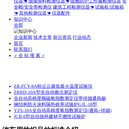
仪器☚
油漆涂料检测仪器☚
阻燃防护工作服检测仪器
安
全帽/安全带检测仪
建筑工程检测仪器☚
试验机/试验箱
☚
其他检测仪器☚
仪器配件
知识中心
全部
企业新闻
技术文章
前沿资讯
行业动态
留言
联系我们
♂ 全 站 搜 索 ♂
ZR-FCY-8A粉尘云最低着火温度试验仪
ZRRD-10A型全自动燃点测定仪
全自动高精度顺磁氧指数测定仪带排烟通风橱
钢结构防火涂料隔热效率试验炉GJL-18型
YZS-10A全自动高精度氧指数测定仪(通风+排烟)
JCB-6型自动放样建材不燃性试验炉