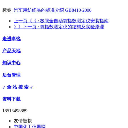
标签:
汽车用纺织品的标准介绍
GB8410-2006
上一页《《
: 极限全自动氧指数测定仪安装指南
》》下一页
: 氧指数测定仪的结构及实验原理
走进卓锐
产品天地
知识中心
后台管理
♂ 全 站 搜 索 ♂
资料下载
18513498889
友情链接
中国化工仪器网