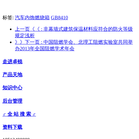
标签:
汽车内饰燃烧箱
GB8410
上一页《《
: 非幕墙式建筑保温材料应符合的防火等级
规定浅析
》》下一页
: 中国阻燃学会、北理工阻燃实验室共同举
办2013年全国阻燃学术年会
走进卓锐
产品天地
知识中心
后台管理
♂ 全 站 搜 索 ♂
资料下载