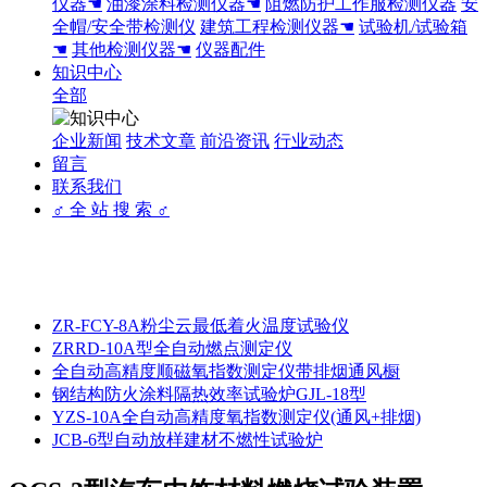
仪器☚
油漆涂料检测仪器☚
阻燃防护工作服检测仪器
安
全帽/安全带检测仪
建筑工程检测仪器☚
试验机/试验箱
☚
其他检测仪器☚
仪器配件
知识中心
全部
企业新闻
技术文章
前沿资讯
行业动态
留言
联系我们
♂ 全 站 搜 索 ♂
ZR-FCY-8A粉尘云最低着火温度试验仪
ZRRD-10A型全自动燃点测定仪
全自动高精度顺磁氧指数测定仪带排烟通风橱
钢结构防火涂料隔热效率试验炉GJL-18型
YZS-10A全自动高精度氧指数测定仪(通风+排烟)
JCB-6型自动放样建材不燃性试验炉