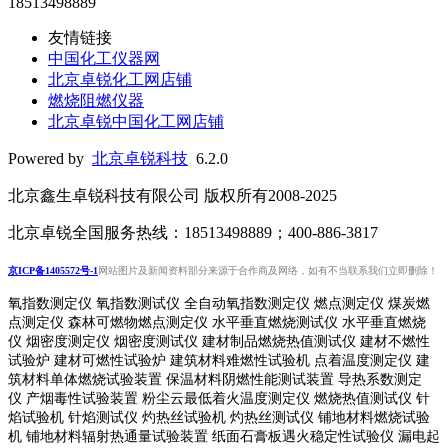
18513498889
友情链接
中国化工仪器网
北京卓锐化工网店铺
燃烧阻燃仪器
北京卓锐中国化工网店铺
Powered by
北京卓锐科技
6.2.0
北京鑫生卓锐科技有限公司 版权所有2008-2025
北京卓锐全国服务热线：18513498889；400-886-3817
京ICP备1405572号-1
网站图片及新闻资料部分来源于合作商及网络，如有不当联系我们立即删除！
氧指数测定仪 氧指数测试仪 全自动氧指数测定仪 燃点测定仪 煤炭燃
点测定仪 森林可燃物燃点测定仪 水平垂直燃烧测试仪 水平垂直燃烧
仪 烟密度测定仪 烟密度测试仪 建材制品燃烧热值测试仪 建材不燃性
试验炉 建材可燃性试验炉 建筑材料难燃性试验机 点着温度测定仪 建
筑材料单体燃烧试验装置 保温材料阴燃性能测试装置 导热系数测定
仪 产烟毒性试验装置 粉尘云最低着火温度测定仪 燃烧热值测试仪 针
焰试验机 针焰测试仪 灼热丝试验机 灼热丝测试仪 铺地材料燃烧试验
机 铺地材料辐射热通量试验装置
纸面石膏板遇火稳定性试验仪
漏电起