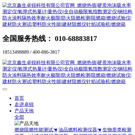
全国服务热线： 010-68883817
18513498889 / 400-886-3817
首页
走进卓锐
产品天地
全部
燃烧阻燃性能测试☚
油品燃料检测仪器☚
生物质类检测