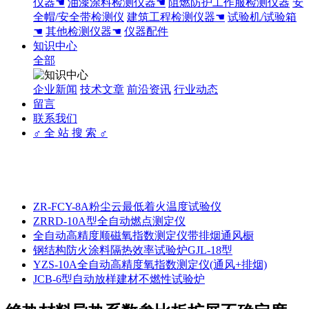
仪器☚
油漆涂料检测仪器☚
阻燃防护工作服检测仪器
安
全帽/安全带检测仪
建筑工程检测仪器☚
试验机/试验箱
☚
其他检测仪器☚
仪器配件
知识中心
全部
企业新闻
技术文章
前沿资讯
行业动态
留言
联系我们
♂ 全 站 搜 索 ♂
ZR-FCY-8A粉尘云最低着火温度试验仪
ZRRD-10A型全自动燃点测定仪
全自动高精度顺磁氧指数测定仪带排烟通风橱
钢结构防火涂料隔热效率试验炉GJL-18型
YZS-10A全自动高精度氧指数测定仪(通风+排烟)
JCB-6型自动放样建材不燃性试验炉