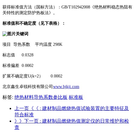
获得标准值方法（国标方法）：GB/T102942008《绝热材料稳态热阻有
关特性的测定防护热板法》。
标准值和不确定度（见下表格）：
项目
导热系数 平均温度 298K
标志值
0.0328
标准偏差
0.0002
扩展不确定度U(k=2）
0.0002
北京鑫生卓锐科技有限公司
www.bjkji.com
标签:
绝热材料导热系数参比板
标准板
上一页《《
: 建材制品燃烧热值试验装置的主要特征及
符合标准
》》下一页
: 建材制品燃烧热值测定仪的日常维护和检
查