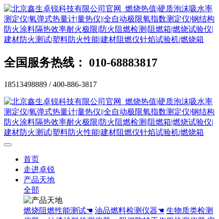
全国服务热线： 010-68883817
18513498889 / 400-886-3817
首页
走进卓锐
产品天地
全部
燃烧阻燃性能测试☚
油品燃料检测仪器☚
生物质类检测