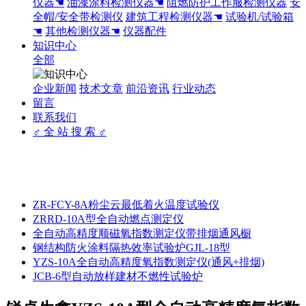
仪器☚
油漆涂料检测仪器☚
阻燃防护工作服检测仪器
安
全帽/安全带检测仪
建筑工程检测仪器☚
试验机/试验箱
☚
其他检测仪器☚
仪器配件
知识中心
全部
企业新闻
技术文章
前沿资讯
行业动态
留言
联系我们
♂ 全 站 搜 索 ♂
ZR-FCY-8A粉尘云最低着火温度试验仪
ZRRD-10A型全自动燃点测定仪
全自动高精度顺磁氧指数测定仪带排烟通风橱
钢结构防火涂料隔热效率试验炉GJL-18型
YZS-10A全自动高精度氧指数测定仪(通风+排烟)
JCB-6型自动放样建材不燃性试验炉