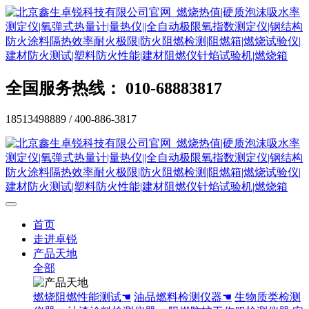
全国服务热线： 010-68883817
18513498889 / 400-886-3817
首页
走进卓锐
产品天地
全部
燃烧阻燃性能测试☚
油品燃料检测仪器☚
生物质类检测