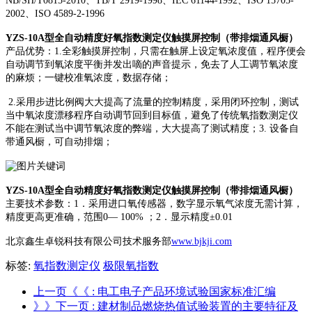
NB/SH/T0815-2010、TB/T 2919-1998、IEC 61144-1992、ISO 15705-
2002、ISO 4589-2-1996
YZS-10A型全自动精度好氧指数测定仪触摸屏控制（带排烟通风橱）
产品优势：1.全彩触摸屏控制，只需在触屏上设定氧浓度值，程序便会
自动调节到氧浓度平衡并发出嘀的声音提示，免去了人工调节氧浓度
的麻烦；一键校准氧浓度，数据存储；
2.采用步进比例阀大大提高了流量的控制精度，采用闭环控制，测试
当中氧浓度漂移程序自动调节回到目标值，避免了传统氧指数测定仪
不能在测试当中调节氧浓度的弊端，大大提高了测试精度；3. 设备自
带通风橱，可自动排烟；
YZS-10A型全自动精度好氧指数测定仪触摸屏控制（带排烟通风橱）
主要技术参数：1．采用进口氧传感器，数字显示氧气浓度无需计算，
精度更高更准确，范围0— 100% ；2．显示精度±0.01
北京鑫生卓锐科技有限公司技术服务部
www.bjkji.com
标签:
氧指数测定仪
极限氧指数
上一页《《
: 电工电子产品环境试验国家标准汇编
》》下一页
: 建材制品燃烧热值试验装置的主要特征及