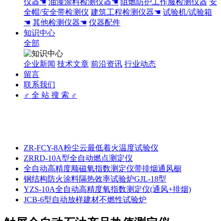
仪器☚
油漆涂料检测仪器☚
阻燃防护工作服检测仪器
安
全帽/安全带检测仪
建筑工程检测仪器☚
试验机/试验箱
☚
其他检测仪器☚
仪器配件
知识中心
全部
企业新闻
技术文章
前沿资讯
行业动态
留言
联系我们
♂ 全 站 搜 索 ♂
ZR-FCY-8A粉尘云最低着火温度试验仪
ZRRD-10A型全自动燃点测定仪
全自动高精度顺磁氧指数测定仪带排烟通风橱
钢结构防火涂料隔热效率试验炉GJL-18型
YZS-10A全自动高精度氧指数测定仪(通风+排烟)
JCB-6型自动放样建材不燃性试验炉