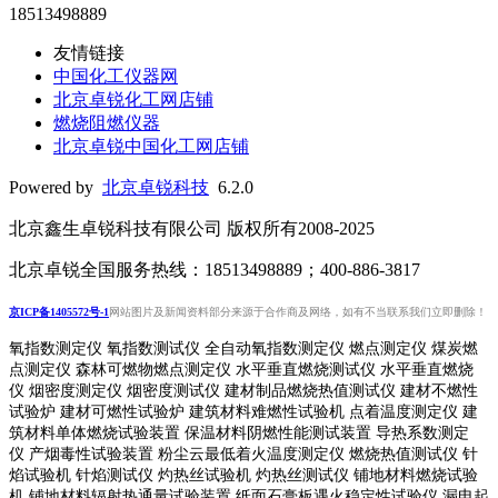
18513498889
友情链接
中国化工仪器网
北京卓锐化工网店铺
燃烧阻燃仪器
北京卓锐中国化工网店铺
Powered by
北京卓锐科技
6.2.0
北京鑫生卓锐科技有限公司 版权所有2008-2025
北京卓锐全国服务热线：18513498889；400-886-3817
京ICP备1405572号-1
网站图片及新闻资料部分来源于合作商及网络，如有不当联系我们立即删除！
氧指数测定仪 氧指数测试仪 全自动氧指数测定仪 燃点测定仪 煤炭燃
点测定仪 森林可燃物燃点测定仪 水平垂直燃烧测试仪 水平垂直燃烧
仪 烟密度测定仪 烟密度测试仪 建材制品燃烧热值测试仪 建材不燃性
试验炉 建材可燃性试验炉 建筑材料难燃性试验机 点着温度测定仪 建
筑材料单体燃烧试验装置 保温材料阴燃性能测试装置 导热系数测定
仪 产烟毒性试验装置 粉尘云最低着火温度测定仪 燃烧热值测试仪 针
焰试验机 针焰测试仪 灼热丝试验机 灼热丝测试仪 铺地材料燃烧试验
机 铺地材料辐射热通量试验装置
纸面石膏板遇火稳定性试验仪
漏电起