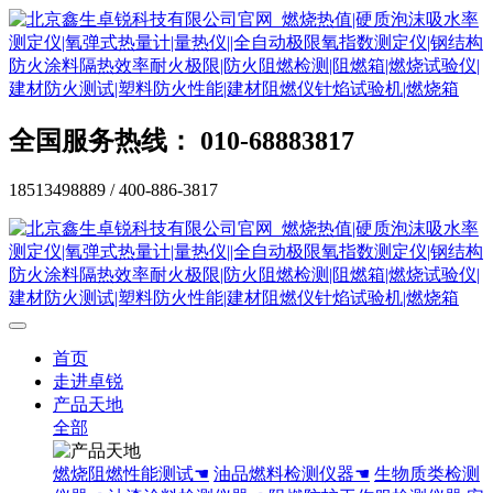
全国服务热线： 010-68883817
18513498889 / 400-886-3817
首页
走进卓锐
产品天地
全部
燃烧阻燃性能测试☚
油品燃料检测仪器☚
生物质类检测