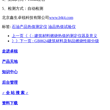
5、检测方式：自动检测
北京鑫生卓锐科技有限公司
www.bjkji.com
标签:
石油产品热值测定仪
油品热值试验仪
上一页《《
: 建筑材料燃烧热值的测定仪器及意义
》》下一页
: GB8624建筑材料及制品燃烧性能分级
走进卓锐
产品天地
知识中心
后台管理
♂ 全 站 搜 索 ♂
资料下载