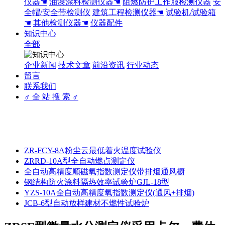
仪器☚
油漆涂料检测仪器☚
阻燃防护工作服检测仪器
安
全帽/安全带检测仪
建筑工程检测仪器☚
试验机/试验箱
☚
其他检测仪器☚
仪器配件
知识中心
全部
企业新闻
技术文章
前沿资讯
行业动态
留言
联系我们
♂ 全 站 搜 索 ♂
ZR-FCY-8A粉尘云最低着火温度试验仪
ZRRD-10A型全自动燃点测定仪
全自动高精度顺磁氧指数测定仪带排烟通风橱
钢结构防火涂料隔热效率试验炉GJL-18型
YZS-10A全自动高精度氧指数测定仪(通风+排烟)
JCB-6型自动放样建材不燃性试验炉