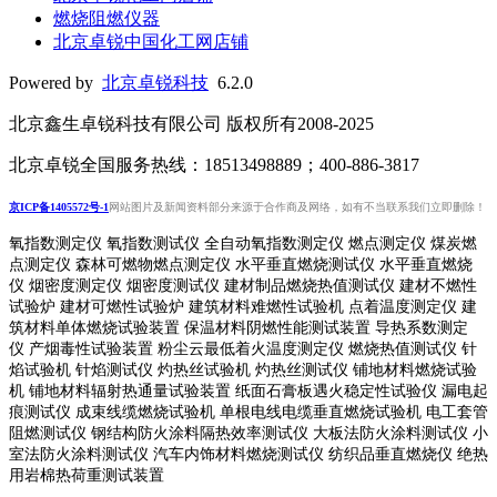
燃烧阻燃仪器
北京卓锐中国化工网店铺
Powered by
北京卓锐科技
6.2.0
北京鑫生卓锐科技有限公司 版权所有2008-2025
北京卓锐全国服务热线：18513498889；400-886-3817
京ICP备1405572号-1
网站图片及新闻资料部分来源于合作商及网络，如有不当联系我们立即删除！
氧指数测定仪 氧指数测试仪 全自动氧指数测定仪 燃点测定仪 煤炭燃
点测定仪 森林可燃物燃点测定仪 水平垂直燃烧测试仪 水平垂直燃烧
仪 烟密度测定仪 烟密度测试仪 建材制品燃烧热值测试仪 建材不燃性
试验炉 建材可燃性试验炉 建筑材料难燃性试验机 点着温度测定仪 建
筑材料单体燃烧试验装置 保温材料阴燃性能测试装置 导热系数测定
仪 产烟毒性试验装置 粉尘云最低着火温度测定仪 燃烧热值测试仪 针
焰试验机 针焰测试仪 灼热丝试验机 灼热丝测试仪 铺地材料燃烧试验
机 铺地材料辐射热通量试验装置
纸面石膏板遇火稳定性试验仪
漏电起
痕测试仪
成束线缆燃烧试验机
单根电线电缆垂直燃烧试验机
电工套管
阻燃测试仪
钢结构防火涂料隔热效率测试仪 大板法防火涂料测试仪 小
室法防火涂料测试仪 汽车内饰材料燃烧测试仪 纺织品垂直燃烧仪 绝热
用岩棉热荷重测
试装置