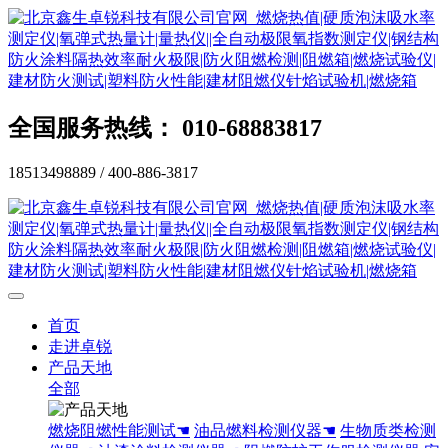
全国服务热线： 010-68883817
18513498889 / 400-886-3817
首页
走进卓锐
产品天地
全部
燃烧阻燃性能测试☚
油品燃料检测仪器☚
生物质类检测