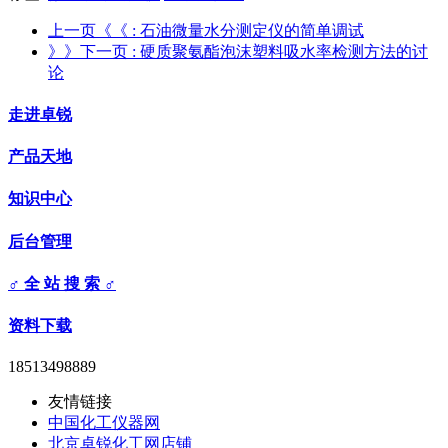
上一页《《
: 石油微量水分测定仪的简单调试
》》下一页
: 硬质聚氨酯泡沫塑料吸水率检测方法的讨
论
走进卓锐
产品天地
知识中心
后台管理
♂ 全 站 搜 索 ♂
资料下载
18513498889
友情链接
中国化工仪器网
北京卓锐化工网店铺