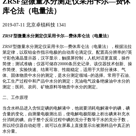
ZRSF型微量水分测定仪采用卡尔—费休
库仑法（电量法）
2019-07-11
北京卓锐科技
1341
ZRSF型微量水分测定仪采用卡尔—费休库仑法（电量法）
ZRSF型微量水分测定仪采用卡尔—费休库仑法（电量法），根据法拉
第定律，以双铂金作指示电极的自动库仑滴定仪。配置高分辨率的7英
寸彩色液晶显示器，汉字显示，触摸屏控制，人机对话更直观，操作
简便；测试准确；仪器可储存20000条历史记录。该仪器技术创新、操
作简便、实验快速、结果可靠、性能稳定，适用于大部分液体、气
体、固体物质中水分的测定，是水分测定领域--的选择。常用于石油、
化工生产过程中和产品中水分的测定；充油电气设备绝缘油中水分的
测定；医药、农药、矿物原料等物质中水分的测定。
二、工作原理
当含水样品进入含恒定碘的电解液中，他就要消耗电解液中的碘，碘
含量的变化，由测量电极测出后，使电解电极阳极上析出碘来补充水
分消耗的碘。由于整个反应过程中碘的克分子数等于水的克分子数，
所以经仪器自动处理，就可以在屏幕上直接显示出被测样品中真正的
水分量。