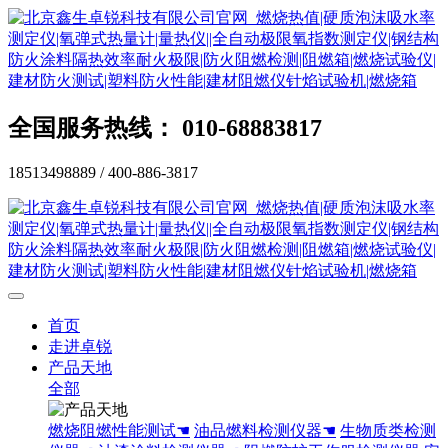
全国服务热线： 010-68883817
18513498889 / 400-886-3817
首页
走进卓锐
产品天地
全部
燃烧阻燃性能测试☚
油品燃料检测仪器☚
生物质类检测