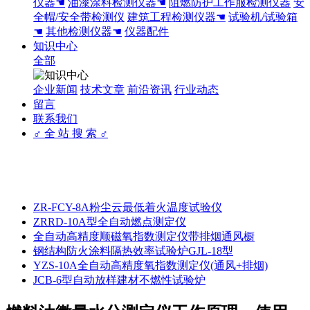
仪器☚
油漆涂料检测仪器☚
阻燃防护工作服检测仪器
安
全帽/安全带检测仪
建筑工程检测仪器☚
试验机/试验箱
☚
其他检测仪器☚
仪器配件
知识中心
全部
企业新闻
技术文章
前沿资讯
行业动态
留言
联系我们
♂ 全 站 搜 索 ♂
ZR-FCY-8A粉尘云最低着火温度试验仪
ZRRD-10A型全自动燃点测定仪
全自动高精度顺磁氧指数测定仪带排烟通风橱
钢结构防火涂料隔热效率试验炉GJL-18型
YZS-10A全自动高精度氧指数测定仪(通风+排烟)
JCB-6型自动放样建材不燃性试验炉